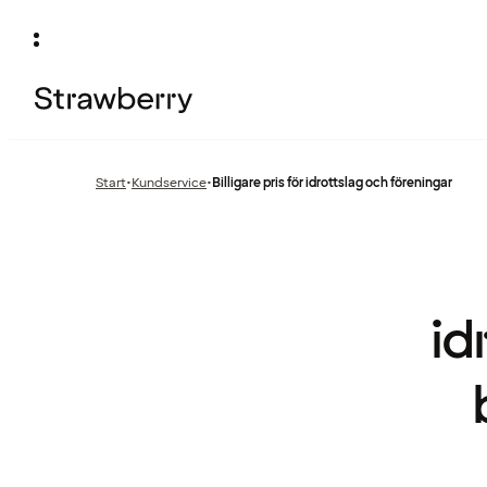
Start
•
Kundservice
•
Billigare pris för idrottslag och föreningar
Föregående
sida:
id