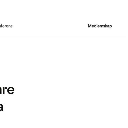
ferens
Medlemskap
are
a