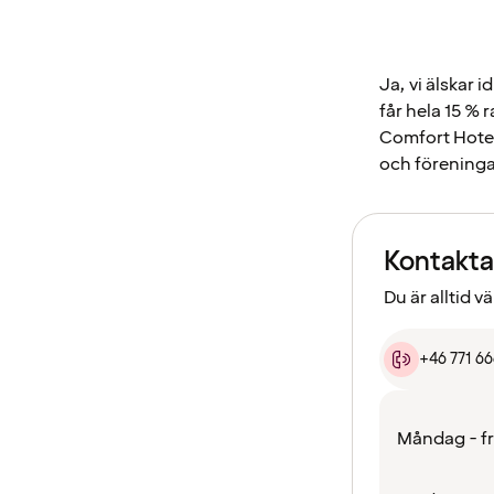
Ja, vi älskar 
får hela 15 % 
Comfort Hotel
och föreninga
Kontakta
Du är alltid 
+46 771 6
Måndag - f