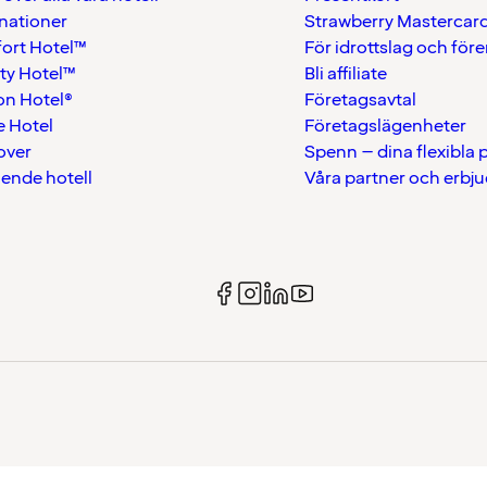
nationer
Strawberry Mastercar
ort Hotel™
För idrottslag och för
ty Hotel™
Bli affiliate
on Hotel®
Företagsavtal
 Hotel
Företagslägenheter
over
Spenn – dina flexibla
ående hotell
Våra partner och erbj