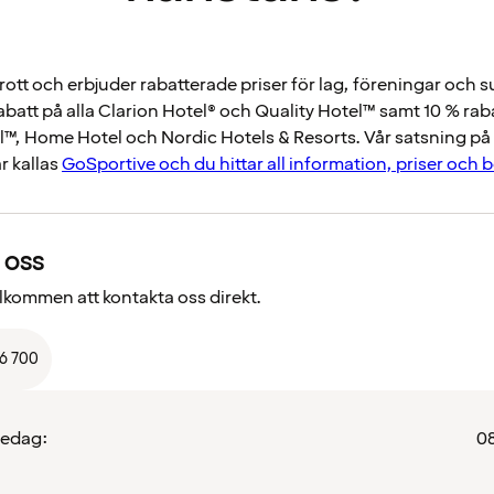
idrott och erbjuder rabatterade priser för lag, föreningar och 
rabatt på alla Clarion Hotel® och Quality Hotel™ samt 10 % raba
™, Home Hotel och Nordic Hotels & Resorts. Vår satsning på h
r kallas
GoSportive och du hittar all information, priser och 
 oss
välkommen att kontakta oss direkt.
66 700
redag:
08