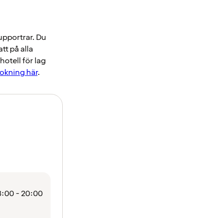
supportrar. Du
tt på alla
otell för lag
bokning här
.
:00 - 20:00