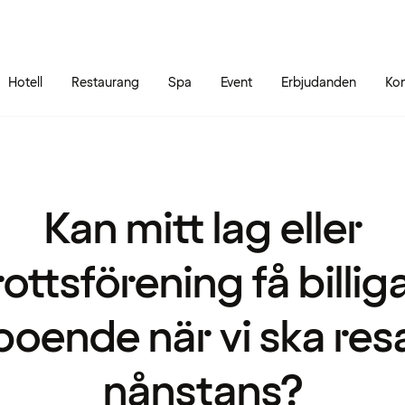
Gå till sidans innehåll
Gå till sidans huvudmeny
Hotell
Restaurang
Spa
Event
Erbjudanden
Kon
Kan mitt lag eller
rottsförening få billig
boende när vi ska res
nånstans?