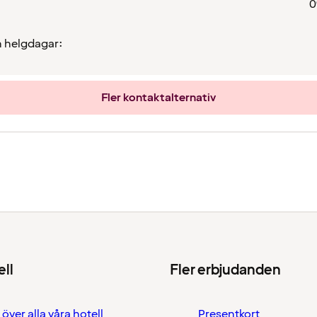
0
 helgdagar:
Fler kontaktalternativ
ell
Fler erbjudanden
 över alla våra hotell
Presentkort