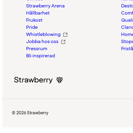
Strawberry Arena
Desti
Hållbarhet
Comf
Frukost
Quali
Pride
Clari
Whistleblowing
Home
Jobba hos oss
Stop
Pressrum
Frist
Bli inspirerad
© 2026 Strawberry