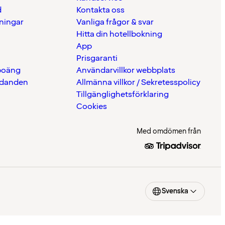
d
Kontakta oss
eningar
Vanliga frågor & svar
Hitta din hotellbokning
App
Prisgaranti
 poäng
Användarvillkor webbplats
udanden
Allmänna villkor / Sekretesspolicy
Tillgänglighetsförklaring
Cookies
Med omdömen från
Svenska