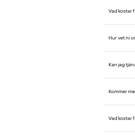
Vad kostar f
Hur vet ni o
Kan jag tjä
Kommer med
Vad kostar 