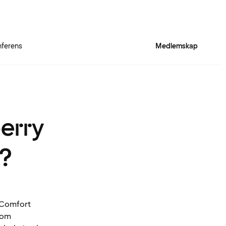
ferens
Medlemskap
berry
t?
. Comfort
inom