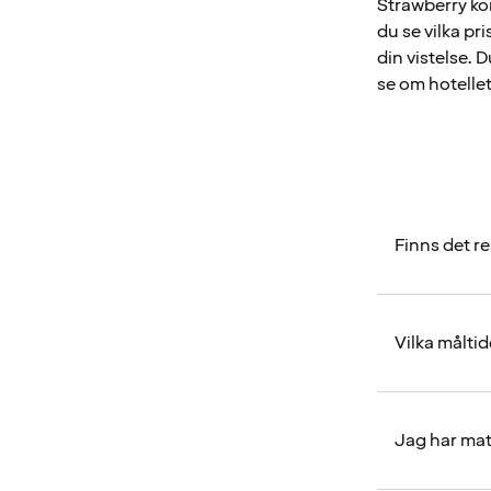
Strawberry kom
du se vilka pri
din vistelse. 
se om hotellet
Finns det r
Vilka måltid
Jag har mat