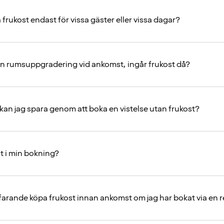
a frukost endast för vissa gäster eller vissa dagar?
en rumsuppgradering vid ankomst, ingår frukost då?
kan jag spara genom att boka en vistelse utan frukost?
st i min bokning?
tfarande köpa frukost innan ankomst om jag har bokat via en 