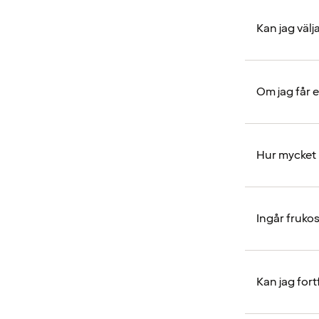
Kan jag välj
Om jag får 
Hur mycket 
Ingår fruko
Kan jag for