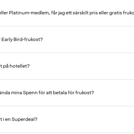
ler Platinum-medlem, får jag ett särskilt pris eller gratis fruk
 Early Bird-frukost?
t på hotellet?
ända mina Spenn för att betala för frukost?
st i en Superdeal?