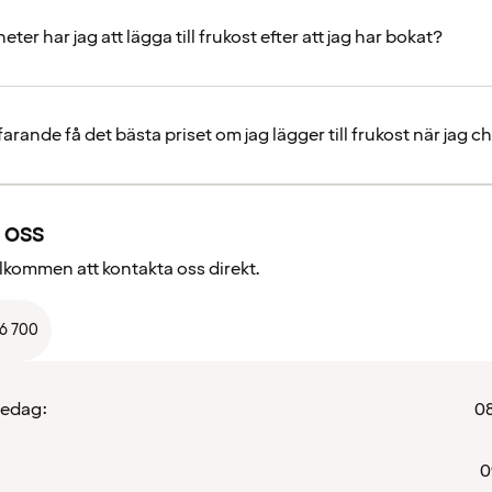
eter har jag att lägga till frukost efter att jag har bokat?
farande få det bästa priset om jag lägger till frukost när jag c
 oss
välkommen att kontakta oss direkt.
66 700
redag:
08
0