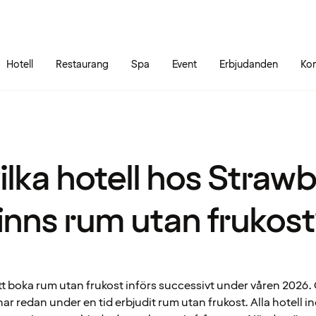
Gå till sidans innehåll
Gå till sidans huvudmeny
Hotell
Restaurang
Spa
Event
Erbjudanden
Kon
ilka hotell hos Straw
inns rum utan frukos
tt boka rum utan frukost införs successivt under våren 2026
ar redan under en tid erbjudit rum utan frukost. Alla hotell 