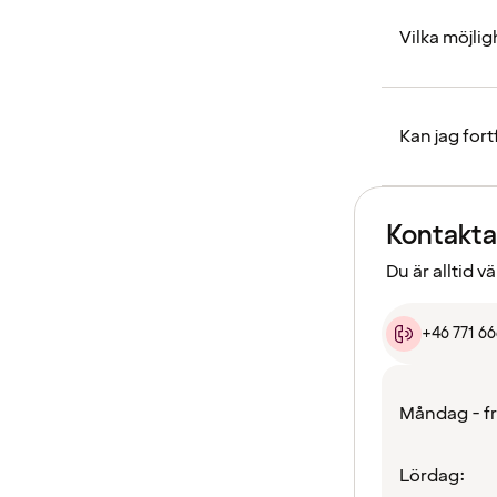
Vilka möjligh
Kan jag fort
Kontakta
Du är alltid 
+46 771 6
Måndag - f
Lördag: