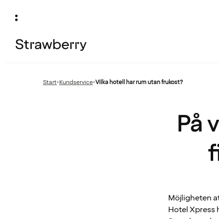
Start
•
Kundservice
•
Vilka hotell har rum utan frukost?
Föregående
sida:
På v
f
Möjligheten a
Hotel Xpress h