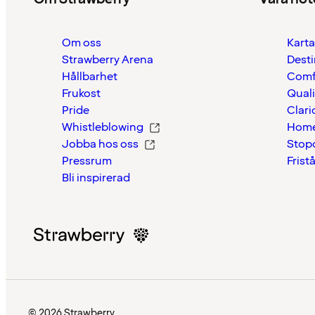
Om oss
Karta
Strawberry Arena
Desti
Hållbarhet
Comf
Frukost
Quali
Pride
Clari
Whistleblowing
Home
Jobba hos oss
Stop
Pressrum
Frist
Bli inspirerad
© 2026 Strawberry