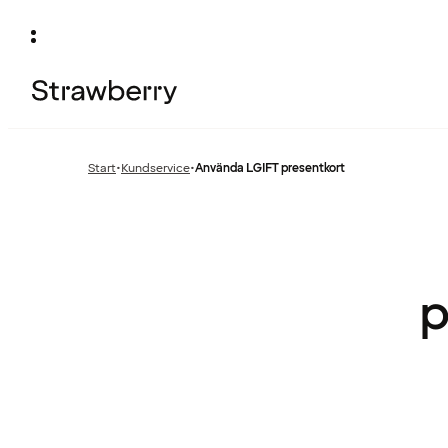
Start
•
Kundservice
•
Använda LGIFT presentkort
Föregående
sida:
p