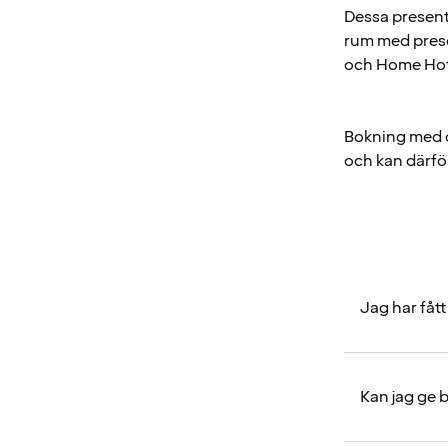
Dessa presentk
rum med prese
och Home Hotel
Bokning med d
och kan därför
Jag har fått
Kan jag ge b