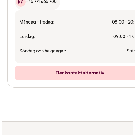
+46 771 666 700
Måndag - fredag:
08:00 - 20
Lördag:
09:00 - 17
Söndag och helgdagar:
Stä
Fler kontaktalternativ