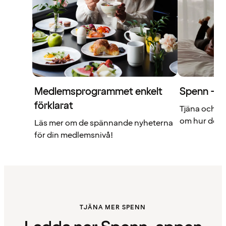
Medlemsprogrammet enkelt
Spenn – di
förklarat
Tjäna och a
om hur det f
Läs mer om de spännande nyheterna
för din medlemsnivå!
TJÄNA MER SPENN