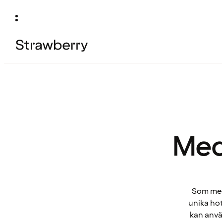
Med
Som medl
unika hot
kan anvä