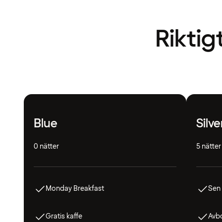
Riktig
Blue
Silve
0 nätter
5 nätter
Monday Breakfast
Sen
Gratis kaffe
Avbo