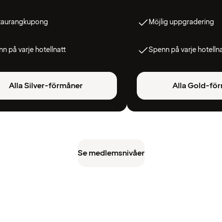
taurangkupong
Möjlig uppgradering
n på varje hotellnatt
Spenn på varje hotelln
Alla Silver-förmåner
Alla Gold-fö
Se medlemsnivåer