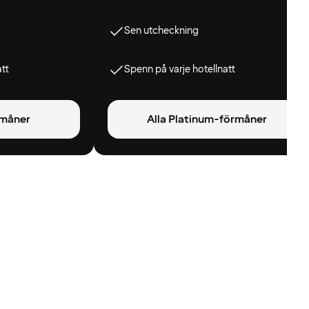
Sen utcheckning
att
Spenn på varje hotellnatt
rmåner
Alla Platinum-förmåner