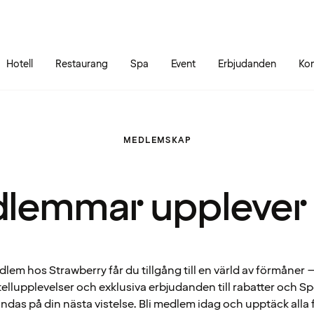
Gå till sidans innehåll
Gå till sidans huvudmeny
Hotell
Restaurang
Spa
Event
Erbjudanden
Kon
MEDLEMSKAP
lemmar upplever
em hos Strawberry får du tillgång till en värld av förmåner – 
ellupplevelser och exklusiva erbjudanden till rabatter och 
ndas på din nästa vistelse. Bli medlem idag och upptäck alla