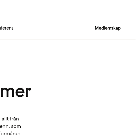
ferens
Medlemskap
 mer
allt från
Spenn, som
 förmåner