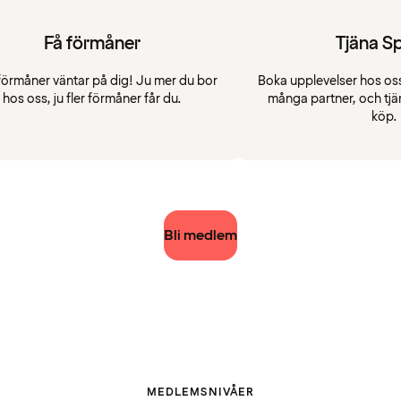
Få förmåner
Tjäna S
förmåner väntar på dig! Ju mer du bor
Boka upplevelser hos oss
hos oss, ju fler förmåner får du.
många partner, och tjä
köp.
Bli medlem
MEDLEMSNIVÅER