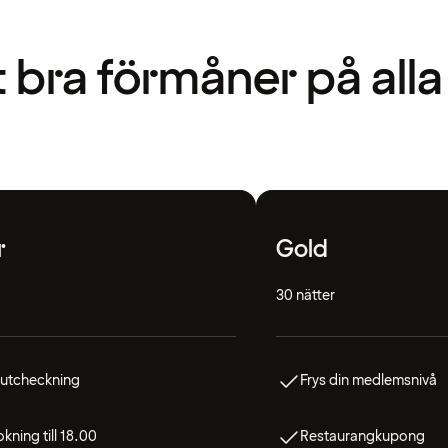
t bra förmåner på alla
r
Gold
30 nätter
 utcheckning
Frys din medlemsnivå
kning till 18.00
Restaurangkupong