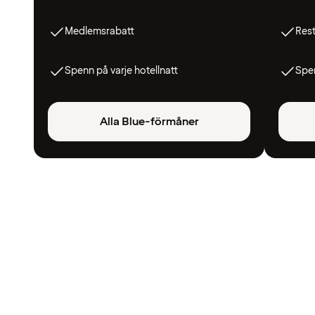
Medlemsrabatt
Res
Spenn på varje hotellnatt
Spen
Alla Blue-förmåner