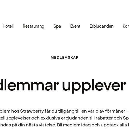
Gå till sidans innehåll
Gå till sidans huvudmeny
Hotell
Restaurang
Spa
Event
Erbjudanden
Kon
MEDLEMSKAP
lemmar upplever
em hos Strawberry får du tillgång till en värld av förmåner – 
ellupplevelser och exklusiva erbjudanden till rabatter och 
ndas på din nästa vistelse. Bli medlem idag och upptäck alla