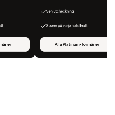
Sen utcheckning
att
Spenn på varje hotellnatt
rmåner
Alla Platinum-förmåner