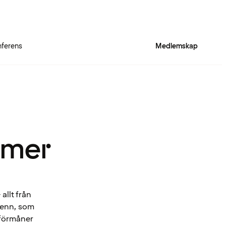
ferens
Medlemskap
 mer
allt från
Spenn, som
 förmåner