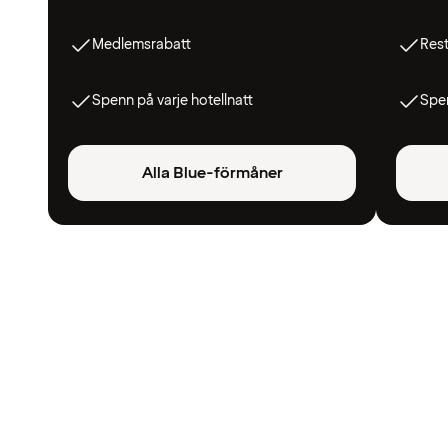
Medlemsrabatt
Res
Spenn på varje hotellnatt
Spen
Alla Blue-förmåner