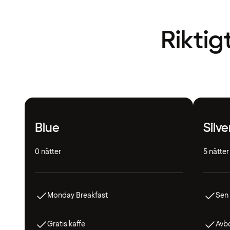
Riktig
Blue
Silve
0 nätter
5 nätter
Monday Breakfast
Sen
Gratis kaffe
Avbo