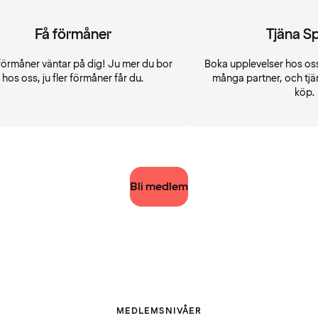
Få förmåner
Tjäna S
förmåner väntar på dig! Ju mer du bor
Boka upplevelser hos oss
hos oss, ju fler förmåner får du.
många partner, och tjä
köp.
Bli medlem
MEDLEMSNIVÅER