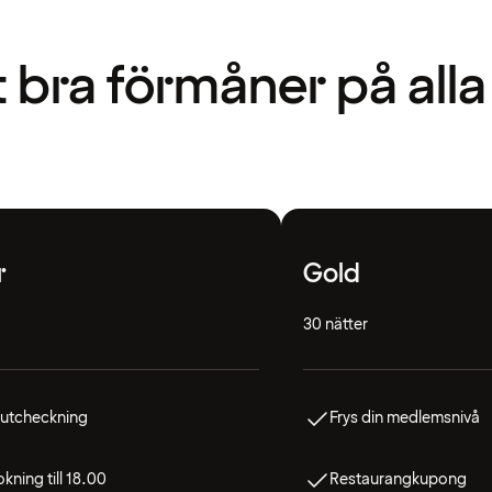
t bra förmåner på alla
r
Gold
30 nätter
 utcheckning
Frys din medlemsnivå
kning till 18.00
Restaurangkupong