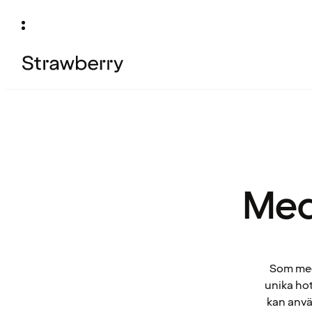
Med
Som medl
unika hot
kan anvä