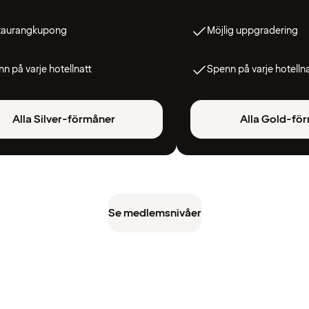
taurangkupong
Möjlig uppgradering
n på varje hotellnatt
Spenn på varje hotelln
Alla Silver-förmåner
Alla Gold-fö
Se medlemsnivåer