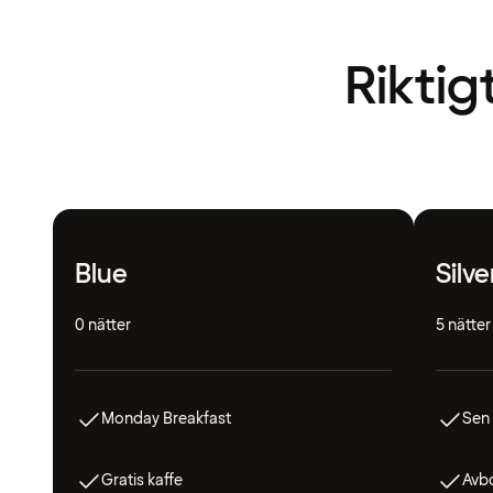
Riktig
Blue
Silve
0 nätter
5 nätter
Monday Breakfast
Sen
Gratis kaffe
Avbo