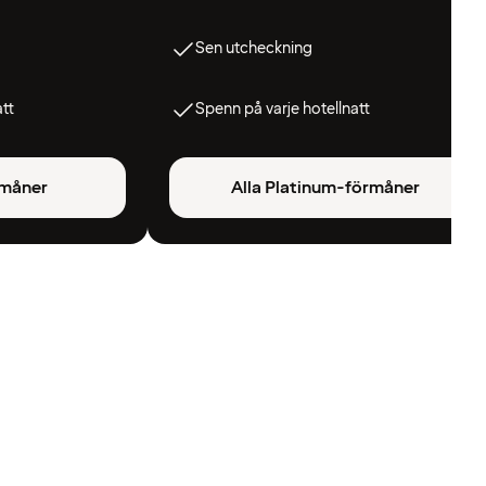
Sen utcheckning
att
Spenn på varje hotellnatt
rmåner
Alla Platinum-förmåner