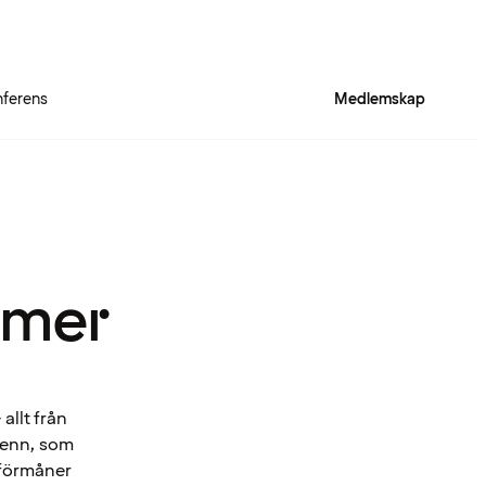
ferens
Medlemskap
 mer
allt från
Spenn, som
 förmåner