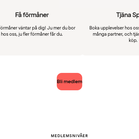
Få förmåner
Tjäna S
förmåner väntar på dig! Ju mer du bor
Boka upplevelser hos oss
hos oss, ju fler förmåner får du.
många partner, och tjä
köp.
Bli medlem
MEDLEMSNIVÅER