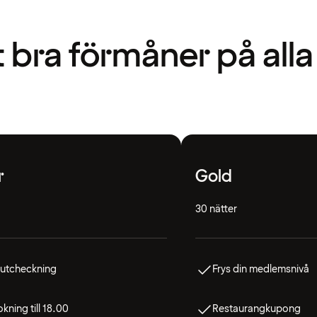
t bra förmåner på alla
r
Gold
30 nätter
 utcheckning
Frys din medlemsnivå
kning till 18.00
Restaurangkupong