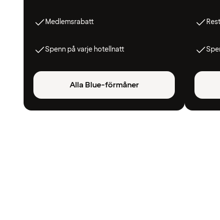
Medlemsrabatt
Res
Spenn på varje hotellnatt
Spen
Alla Blue-förmåner