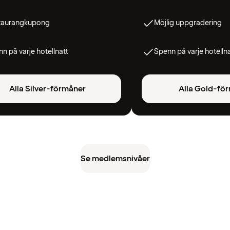
taurangkupong
Möjlig uppgradering
n på varje hotellnatt
Spenn på varje hotelln
Alla Silver-förmåner
Alla Gold-fö
Se medlemsnivåer