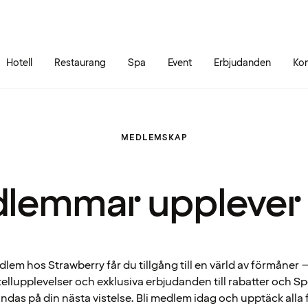
Gå till sidans innehåll
Gå till sidans huvudmeny
Hotell
Restaurang
Spa
Event
Erbjudanden
Kon
MEDLEMSKAP
lemmar upplever
em hos Strawberry får du tillgång till en värld av förmåner – 
ellupplevelser och exklusiva erbjudanden till rabatter och 
ndas på din nästa vistelse. Bli medlem idag och upptäck alla