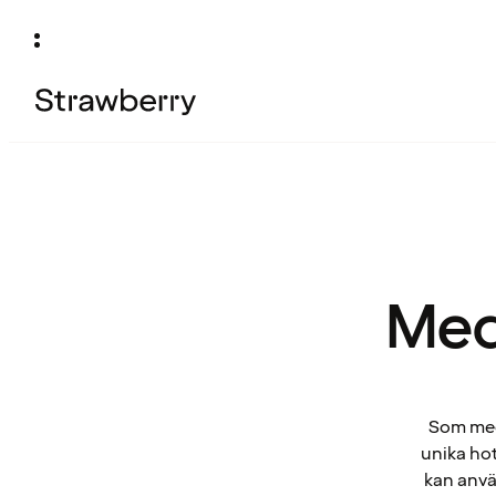
Med
Som medl
unika hot
kan anvä