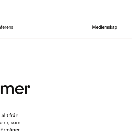
ferens
Medlemskap
 mer
allt från
Spenn, som
 förmåner