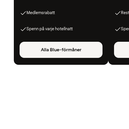
Medlemsrabatt
Res
Spenn på varje hotellnatt
Spen
Alla Blue-förmåner