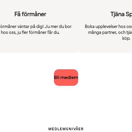
Få förmåner
Tjäna S
förmåner väntar på dig! Ju mer du bor
Boka upplevelser hos oss
hos oss, ju fler förmåner får du.
många partner, och tjä
köp.
Bli medlem
MEDLEMSNIVÅER