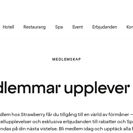
Gå till sidans innehåll
Gå till sidans huvudmeny
Hotell
Restaurang
Spa
Event
Erbjudanden
Kon
MEDLEMSKAP
lemmar upplever
em hos Strawberry får du tillgång till en värld av förmåner – 
ellupplevelser och exklusiva erbjudanden till rabatter och 
ndas på din nästa vistelse. Bli medlem idag och upptäck alla