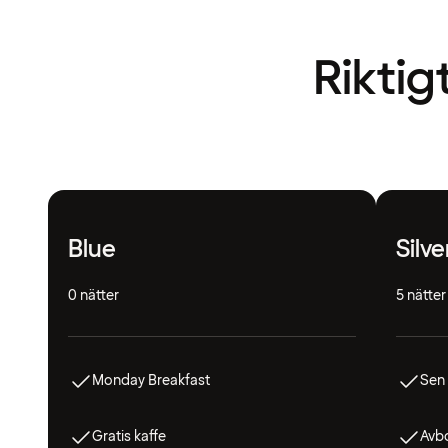
Riktig
Blue
Silve
0 nätter
5 nätter
Monday Breakfast
Sen
Gratis kaffe
Avbo