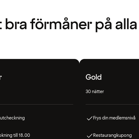
t bra förmåner på alla
r
Gold
30 nätter
 utcheckning
Frys din medlemsnivå
kning till 18.00
Restaurangkupong