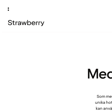
Med
Som medl
unika hot
kan anvä