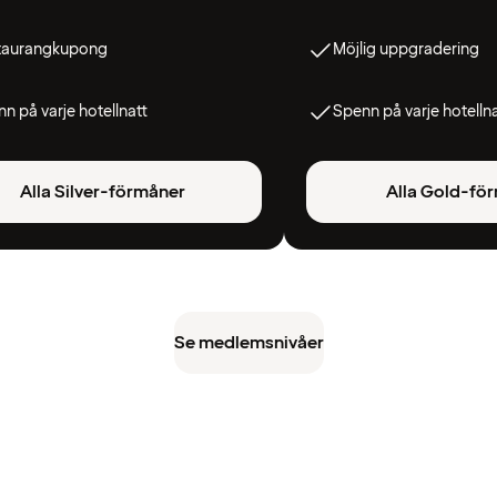
taurangkupong
Möjlig uppgradering
n på varje hotellnatt
Spenn på varje hotelln
Alla Silver-förmåner
Alla Gold-fö
Se medlemsnivåer