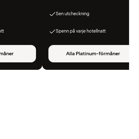
Sen utcheckning
att
Spenn på varje hotellnatt
rmåner
Alla Platinum-förmåner