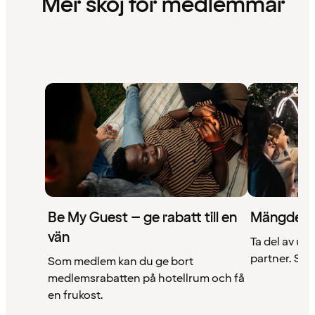
Mer skoj för medlemmar
Be My Guest – ge rabatt till en
Mängder 
vän
Ta del av un
partner. Se a
Som medlem kan du ge bort
medlemsrabatten på hotellrum och få
en frukost.