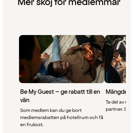
Mer skoj för medlemmar
Be My Guest – ge rabatt till en
Mängder 
vän
Ta del av un
partner. Se a
Som medlem kan du ge bort
medlemsrabatten på hotellrum och få
en frukost.