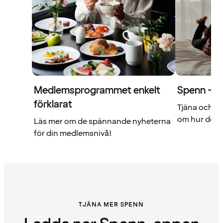
Medlemsprogrammet enkelt
Spenn – di
förklarat
Tjäna och a
om hur det f
Läs mer om de spännande nyheterna
för din medlemsnivå!
TJÄNA MER SPENN