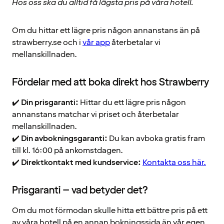
Hos oss ska du alltid få lägsta pris på våra hotell.
Om du hittar ett lägre pris någon annanstans än på
strawberry.se och i
vår app
återbetalar vi
mellanskillnaden.
Fördelar med att boka direkt hos Strawberry
✔️
Din prisgaranti:
Hittar du ett lägre pris någon
annanstans matchar vi priset och återbetalar
mellanskillnaden.
✔️
Din avbokningsgaranti:
Du kan avboka gratis fram
till kl. 16:00 på ankomstdagen.
✔️
Direktkontakt med kundservice:
Kontakta oss här.
Prisgaranti – vad betyder det?
Om du mot förmodan skulle hitta ett bättre pris på ett
av våra hotell på en annan bokningssida än vår egen