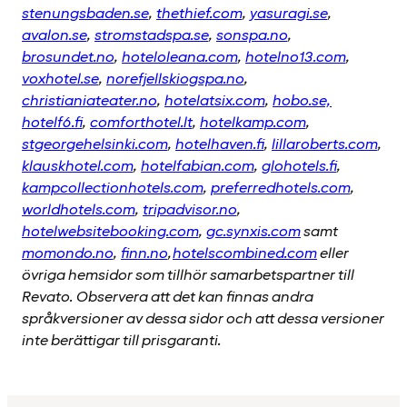
stenungsbaden.se
,
thethief.com
,
yasuragi.se
,
avalon.se
,
stromstadspa.se
,
sonspa.no
,
brosundet.no
,
hoteloleana.com
,
hotelno13.com
,
voxhotel.se
,
norefjellskiogspa.no
,
christianiateater.no
,
hotelatsix.com
,
hobo.se,
hotelf6.fi
,
comforthotel.lt
,
hotelkamp.com
,
stgeorgehelsinki.com
,
hotelhaven.fi
,
lillaroberts.com
,
klauskhotel.com
,
hotelfabian.com
,
glohotels.fi
,
kampcollectionhotels.com
,
preferredhotels.com
,
worldhotels.com
,
tripadvisor.no
,
hotelwebsitebooking.com
,
gc.synxis.com
samt
momondo.no
,
finn.no
,
hotelscombined.com
eller
övriga hemsidor som tillhör samarbetspartner till
Revato. Observera att det kan finnas andra
språkversioner av dessa sidor och att dessa versioner
inte berättigar till prisgaranti.