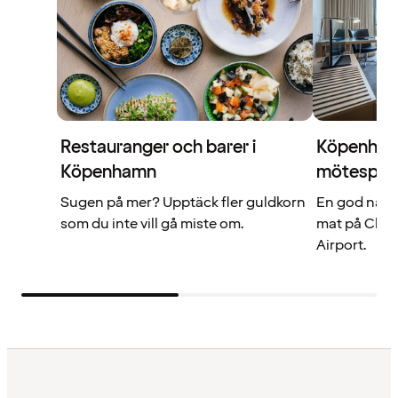
Restauranger och barer i
Köpenhamn
Köpenhamn
mötespla
Sugen på mer? Upptäck fler guldkorn
En god natt
som du inte vill gå miste om.
mat på Clar
Airport.