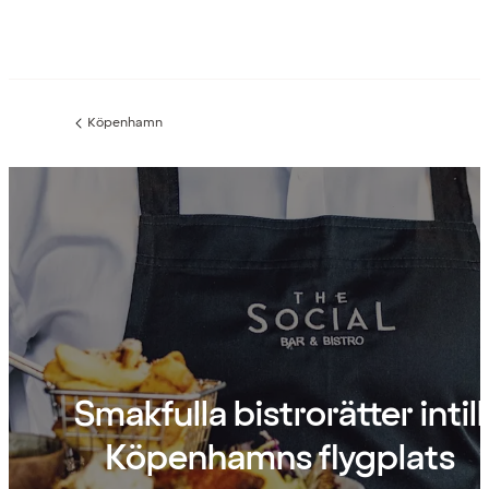
Köpenhamn
Föregående
sida:
Smakfulla bistrorätter intill
Köpenhamns flygplats