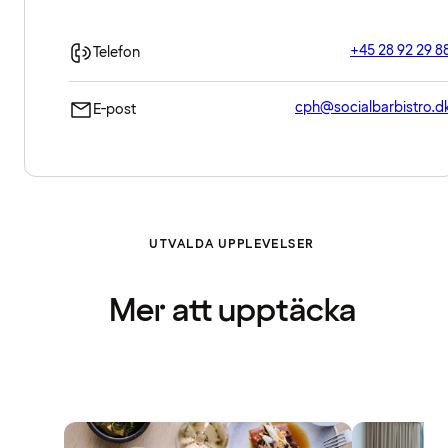
+45 28 92 29 8
Telefon
cph@socialbarbistro.d
E-post
UTVALDA UPPLEVELSER
Mer att upptäcka