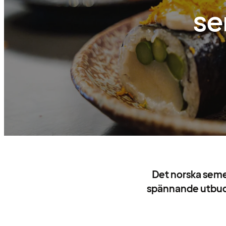
se
Det norska semes
spännande utbud f