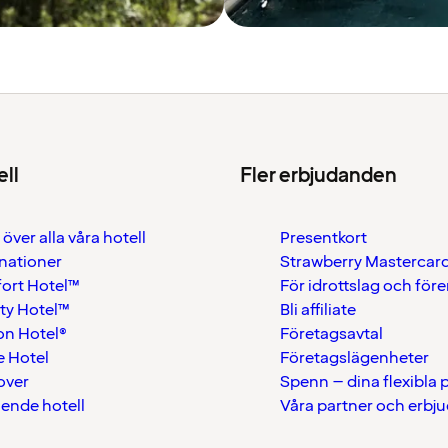
ell
Fler erbjudanden
 över alla våra hotell
Presentkort
nationer
Strawberry Mastercar
ort Hotel™
För idrottslag och för
ty Hotel™
Bli affiliate
on Hotel®
Företagsavtal
 Hotel
Företagslägenheter
over
Spenn – dina flexibla
ående hotell
Våra partner och erbj