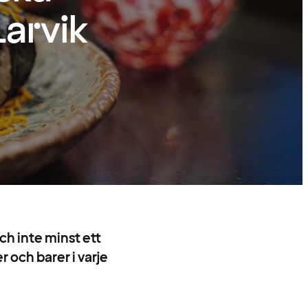
arvik
ch inte minst ett
 och barer i varje