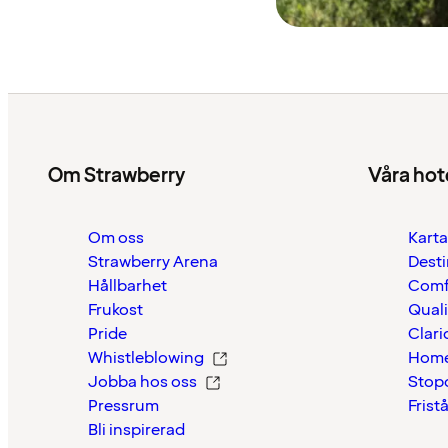
Om Strawberry
Våra hot
Om oss
Karta
Strawberry Arena
Desti
Hållbarhet
Comf
Frukost
Quali
Pride
Clari
Whistleblowing
Home
Jobba hos oss
Stop
Pressrum
Frist
Bli inspirerad