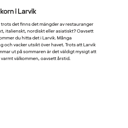
orn i Larvik
 trots det finns det mängder av restauranger
t, italienskt, nordiskt eller asiatiskt? Oavsett
kommer du hitta det i Larvik. Många
 och vacker utsikt över havet. Trots att Larvik
mmar ut på sommaren är det väldigt mysigt att
r varmt välkommen, oavsett årstid.