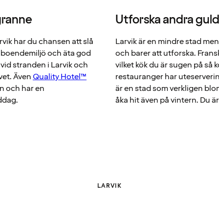
granne
Utforska andra guldk
arvik har du chansen att slå
Larvik är en mindre stad men
sk boendemiljö och äta god
och barer att utforska. Fransk
 vid stranden i Larvik och
vilket kök du är sugen på så 
vet. Även
Quality Hotel™
restauranger har uteservering
n och har en
är en stad som verkligen blo
ddag.
åka hit även på vintern. Du ä
LARVIK