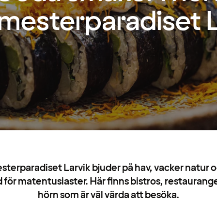
mesterparadiset L
terparadiset Larvik bjuder på hav, vacker natur o
ör matentusiaster. Här finns bistros, restauranger
hörn som är väl värda att besöka.