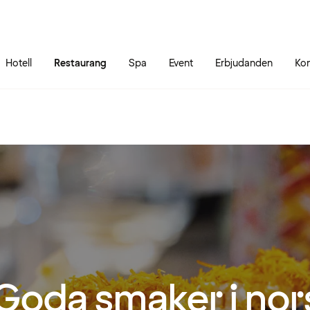
Gå till sidans innehåll
Gå till sidans huvudmeny
Hotell
Restaurang
Spa
Event
Erbjudanden
Kon
Goda smaker i nor