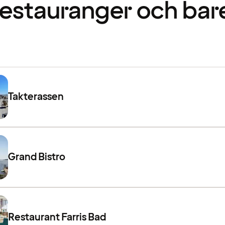
estauranger och bar
Takterassen
Grand Bistro
Restaurant Farris Bad