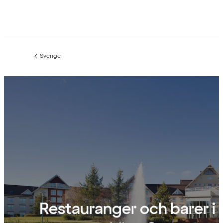
Sverige
Föregående
sida:
Restauranger och barer i