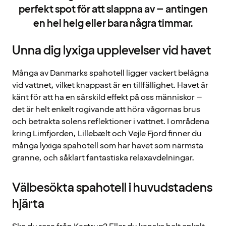
perfekt spot för att slappna av – antingen
en hel helg eller bara några timmar.
Unna dig lyxiga upplevelser vid havet
Många av Danmarks spahotell ligger vackert belägna
vid vattnet, vilket knappast är en tillfällighet. Havet är
känt för att ha en särskild effekt på oss människor –
det är helt enkelt rogivande att höra vågornas brus
och betrakta solens reflektioner i vattnet. I områdena
kring Limfjorden, Lillebælt och Vejle Fjord finner du
många lyxiga spahotell som har havet som närmsta
granne, och såklart fantastiska relaxavdelningar.
Välbesökta spahotell i huvudstadens
hjärta