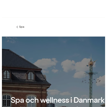
Spa
Föregående
sida:
Spa och wellness i Danmark