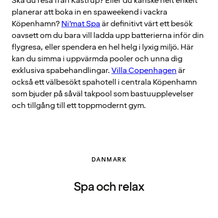
Ska du resa från Kastrup? Eller du kanske helt enkelt
planerar att boka in en spaweekend i vackra
Köpenhamn?
Ni’mat Spa
är definitivt värt ett besök
oavsett om du bara vill ladda upp batterierna inför din
flygresa, eller spendera en hel helg i lyxig miljö. Här
kan du simma i uppvärmda pooler och unna dig
exklusiva spabehandlingar.
Villa Copenhagen
är
också ett välbesökt spahotell i centrala Köpenhamn
som bjuder på såväl takpool som bastuupplevelser
och tillgång till ett toppmodernt gym.
DANMARK
Spa och relax