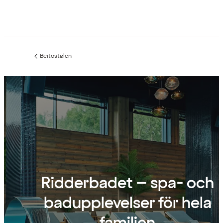
Beitostølen
Föregående
sida:
Ridderbadet – spa- och
badupplevelser för hela