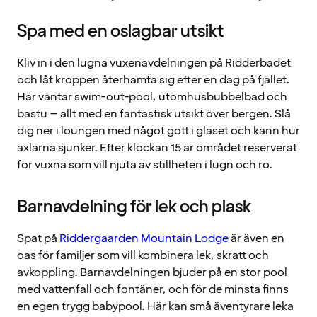
Spa med en oslagbar utsikt
Kliv in i den lugna vuxenavdelningen på Ridderbadet
och låt kroppen återhämta sig efter en dag på fjället.
Här väntar swim-out-pool, utomhusbubbelbad och
bastu – allt med en fantastisk utsikt över bergen. Slå
dig ner i loungen med något gott i glaset och känn hur
axlarna sjunker. Efter klockan 15 är området reserverat
för vuxna som vill njuta av stillheten i lugn och ro.
Barnavdelning för lek och plask
Spat på
Riddergaarden Mountain Lodge
är även en
oas för familjer som vill kombinera lek, skratt och
avkoppling. Barnavdelningen bjuder på en stor pool
med vattenfall och fontäner, och för de minsta finns
en egen trygg babypool. Här kan små äventyrare leka