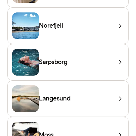
Norefjell
Sarpsborg
Langesund
Moss