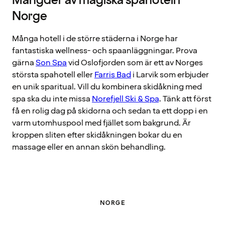
Mängder av magiska spahotell i
Norge
Många hotell i de större städerna i Norge har
fantastiska wellness- och spaanläggningar. Prova
gärna
Son Spa
vid Oslofjorden som är ett av Norges
största spahotell eller
Farris Bad
i Larvik som erbjuder
en unik sparitual. Vill du kombinera skidåkning med
spa ska du inte missa
Norefjell Ski & Spa
. Tänk att först
få en rolig dag på skidorna och sedan ta ett dopp i en
varm utomhuspool med fjället som bakgrund. Är
kroppen sliten efter skidåkningen bokar du en
massage eller en annan skön behandling.
NORGE