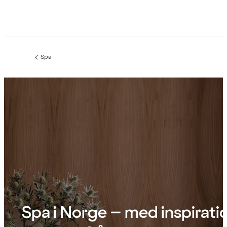
Spa
Föregående
sida:
Spa i Norge – med inspirati