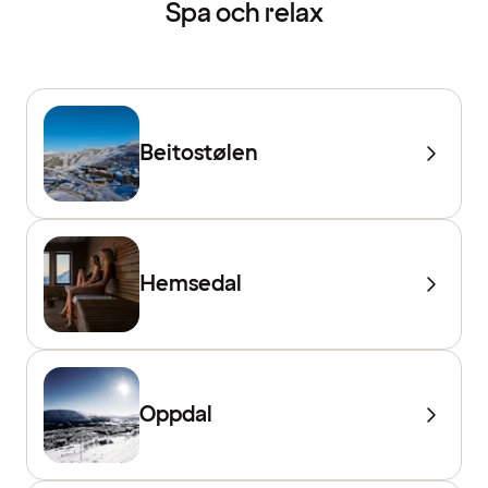
Spa och relax
Beitostølen
Hemsedal
Oppdal