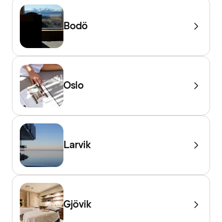
Bodö
Oslo
Larvik
Gjövik