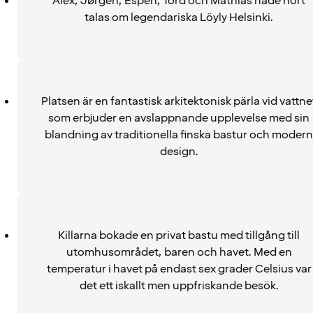
Alex, Jørgen, Espen, Tord och Mathias hade hört
talas om legendariska Löyly Helsinki.
Platsen är en fantastisk arkitektonisk pärla vid vattne
som erbjuder en avslappnande upplevelse med sin
blandning av traditionella finska bastur och modern
design.
Killarna bokade en privat bastu med tillgång till
utomhusområdet, baren och havet. Med en
temperatur i havet på endast sex grader Celsius var
det ett iskallt men uppfriskande besök.