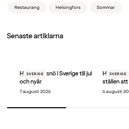
Restaurang
Helsingfors
Sommar
Senaste artiklarna
Här får du snö i Sverige till jul
Hotellbare
SVERIGE
SVERIGE
och nyår
ställen at
7 augusti 2026
6 augusti 2