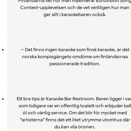
Finländarna vet hur man maximerar Eurovision Son
Contest-upplevelsen och de vet verkligen hur man
ger allt i karaokebaren också.
– Det finns ingen karaoke som finsk karaoke, är det
norska kompisgängets omdöme om finländarnas
passionerade tradition.
Ett bra tips är Karaoke Bar Restroom. Baren ligger i va
som tidigare var en offentlig toalett och erbjuder kal
öl och vänlig service. Om det blir för mycket med
”artisterna” finns det ett litet utrymme utomhus där
du kan vila öronen.