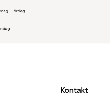
edag - Lördag
öndag
Kontakt