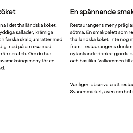
köket
En spännande smak
a i det thailändska köket.
Restaurangens meny präglas a
yddiga sallader, krämiga
sötma. En smakpalett som ref
ch färska skaldjursrätter med
thailändska köket. Inte nog 
 dig med på en resa med
fram i restaurangens drinkme
t från scratch. Om du har
nytänkande drinkar gjorda på
ras avsmakningsmeny för en
och basilika. Välkommen till e
nd.
Vänligen observera att restau
Svanenmärket, även om hotel