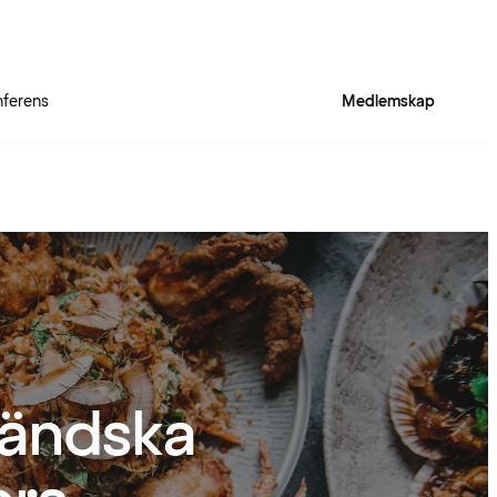
ferens
Medlemskap
ländska