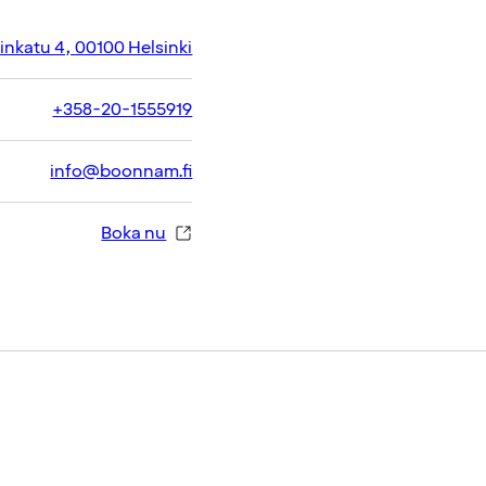
inkatu 4, 00100 Helsinki
+358-20-1555919
info@boonnam.fi
Boka nu