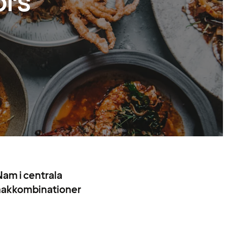
ors
Nam i centrala
 smakkombinationer