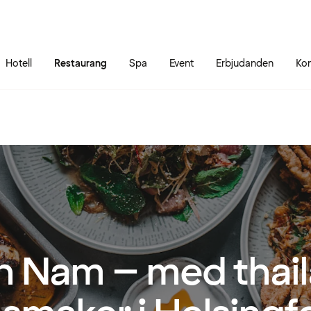
Gå till sidans innehåll
Gå till sidans huvudmeny
Hotell
Restaurang
Spa
Event
Erbjudanden
Kon
n Nam – med thai