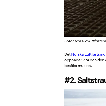
Foto: Norska luftfarts
Det
Norska Luftfartsmu
öppnade 1994 och den e
besöka museet.
#2. Saltstr