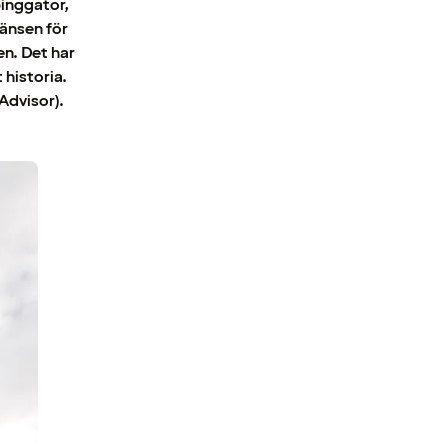
pinggator,
ränsen för
en. Det har
 historia.
Advisor).