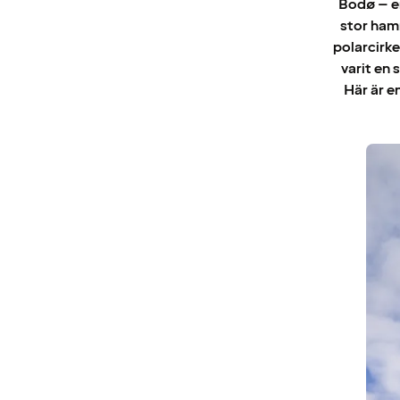
Bodø – en
stor hamn
polarcirke
varit en 
Här är e