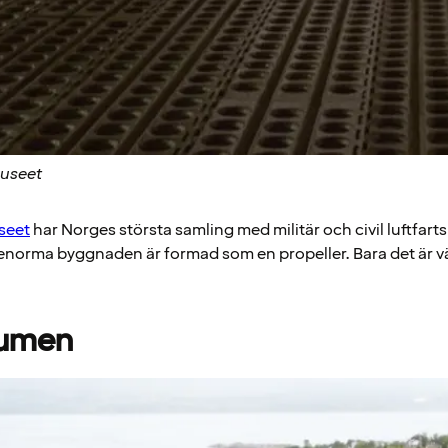
museet
seet
har Norges största samling med militär och civil luftfart
norma byggnaden är formad som en propeller. Bara det är vä
aumen