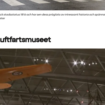
ick stadsstatus 1816 och har sen dess präglats av intressant historia och spänn
eter
Luftfartsmuseet