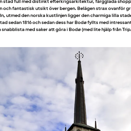
 stad full med distinkt efterkrigsarkitektur, färgglada shop
 och fantastisk utsikt över bergen. Belägen strax ovanför g
ln, utmed den norska kustlinjen ligger den charmiga lilla stad
stad sedan 1816 och sedan dess har Bodø fyllts med intressant
n snabblista med saker att göra i Bodø (med lite hjälp från Trip