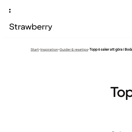
Start
•
Inspiration
•
Guider & resetips
•
Topp 6 saker att göra i Bod
Föregående
Föregående
sida:
sida:
Top