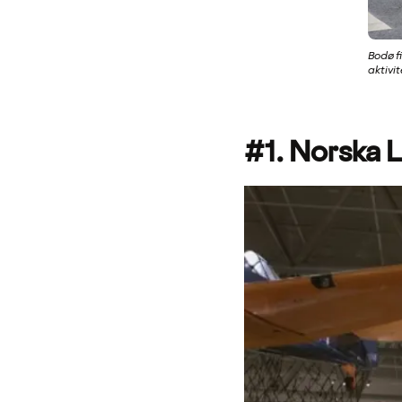
Bodø f
aktivit
#1. Norska 