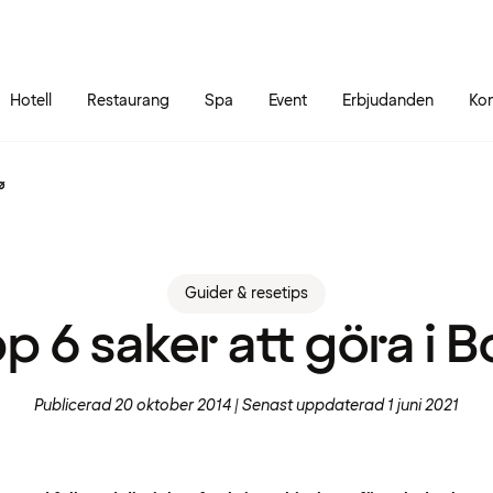
Gå till sidans innehåll
Gå till sidans huvudmeny
Hotell
Restaurang
Spa
Event
Erbjudanden
Kon
ø
Guider & resetips
p 6 saker att göra i 
Publicerad 20 oktober 2014
Senast uppdaterad 1 juni 2021