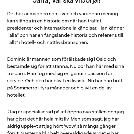
Jaha, var ska vi börja?
Det här är mannen som i var och varannan mening
kan slänga in en historia om när han träffat
presidenter och internationella kändisar. Han känner
”alla” och har en fängslande historia och referens till
”allt” i hotell- och nattlivsbranschen.
Dominic är mannen som förälskade sig i Oslo och
bestämde sig för att stanna. Nu bor han här med sina
tre barn. Han tog med sig en genuin passion för
service. Och den har blivit en livsstil. Nu har han bott
på Sommerro i fyra månader och blivit en del av
hotellet.
”Jag är specialiserad på att öppna nya ställen och jag
har gjort det här hela mitt liv. Men som sagt, jag har
aldrig upplevt att jag hört ’wow’ så många gånger
förut. Gästerna blir helt överväldigade av det vi har