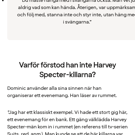
”Du måste hänga med i svängarna också. Man vet ju
aldrig vad som kan hända. Återigen, var uppmärksa
och följ med, stanna inte och styr inte, utan häng m
i svängarna.”
Varför förstod han inte Harvey
Specter-killarna?
Dominic använder alla sina sinnen när han
organiserar ett evenemang. Han läser av rummet.
”Jag har ett klassiskt exempel. Vi hade ett stort gig här,
ett evenemang för en bank. Ett gäng välklädda Harvey
Specter-män kom in i rummet (en referens till tv-serien
Suits, red. anm.). Man kunde se att de här killarna var