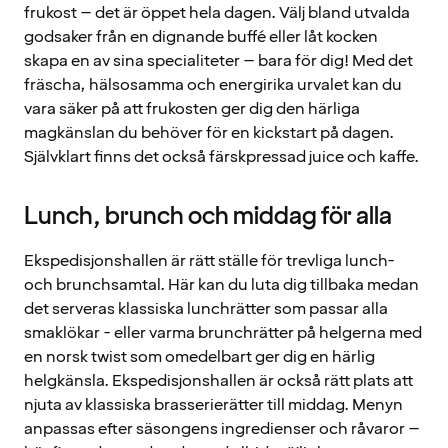
frukost – det är öppet hela dagen. Välj bland utvalda
godsaker från en dignande buffé eller låt kocken
skapa en av sina specialiteter – bara för dig! Med det
fräscha, hälsosamma och energirika urvalet kan du
vara säker på att frukosten ger dig den härliga
magkänslan du behöver för en kickstart på dagen.
Självklart finns det också färskpressad juice och kaffe.
Lunch, brunch och middag för alla
Ekspedisjonshallen är rätt ställe för trevliga lunch-
och brunchsamtal. Här kan du luta dig tillbaka medan
det serveras klassiska lunchrätter som passar alla
smaklökar - eller varma brunchrätter på helgerna med
en norsk twist som omedelbart ger dig en härlig
helgkänsla. Ekspedisjonshallen är också rätt plats att
njuta av klassiska brasserierätter till middag. Menyn
anpassas efter säsongens ingredienser och råvaror –