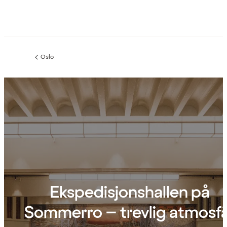
Oslo
Föregående
sida:
Ekspedisjonshallen på
Sommerro – trevlig atmosf