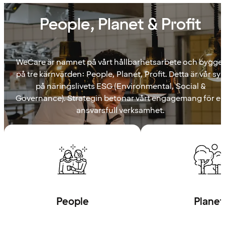
People, Planet & Profit
WeCare är namnet på vårt hållbarhetsarbete och bygge
på tre kärnvärden: People, Planet, Profit. Detta är vår sy
på näringslivets ESG (Environmental, Social &
Governance). Strategin betonar vårt engagemang för e
ansvarsfull verksamhet.
People
Planet