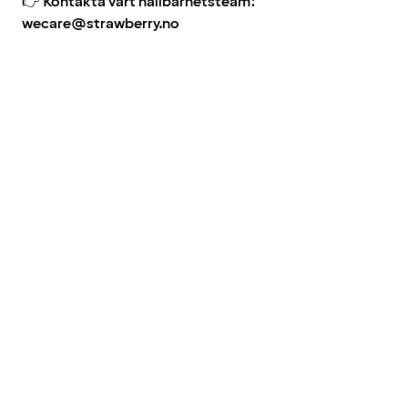
👉
Kontakta vårt hållbarhetsteam:
wecare@strawberry.no