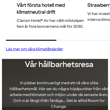
Vårt första hotell med
Strawberr
klimatneutral drift
Vi har inves
interna klim
Clarion Hotel® Air har nått milstolpen
fem år före koncernens mål för 2030.
Läs mer om våra klimatåtgärder
Vår hållbarhetsresa
Vi jobbar kontinuerligt med att nå våra olika
hållbarhetsmål. Här ser du några höjdpunkter från vårt
arbete med klimatet och miljön under de senaste åren.
Och vi är långt ifrån färdiga... Det är alltid Room for
Change.