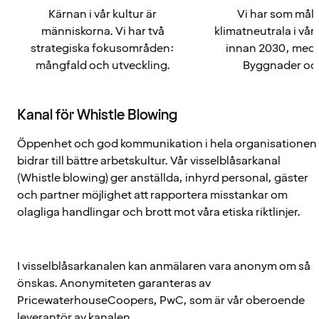
Kärnan i vår kultur är
Vi har som mål 
människorna. Vi har två
klimatneutrala i vå
strategiska fokusområden:
innan 2030, med 
mångfald och utveckling.
Byggnader oc
Kanal för Whistle Blowing
Öppenhet och god kommunikation i hela organisationen
bidrar till bättre arbetskultur. Vår visselblåsarkanal
(Whistle blowing) ger anställda, inhyrd personal, gäster
och partner möjlighet att rapportera misstankar om
olagliga handlingar och brott mot våra etiska riktlinjer.
I visselblåsarkanalen kan anmälaren vara anonym om så
önskas. Anonymiteten garanteras av
PricewaterhouseCoopers, PwC, som är vår oberoende
leverantör av kanalen.