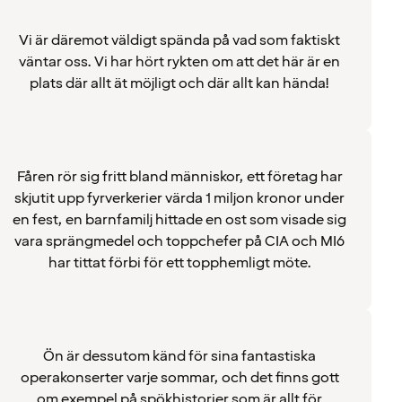
Vi är däremot väldigt spända på vad som faktiskt
väntar oss. Vi har hört rykten om att det här är en
plats där allt ät möjligt och där allt kan hända!
Fåren rör sig fritt bland människor, ett företag har
skjutit upp fyrverkerier värda 1 miljon kronor under
en fest, en barnfamilj hittade en ost som visade sig
vara sprängmedel och toppchefer på CIA och MI6
har tittat förbi för ett topphemligt möte.
Ön är dessutom känd för sina fantastiska
operakonserter varje sommar, och det finns gott
om exempel på spökhistorier som är allt för