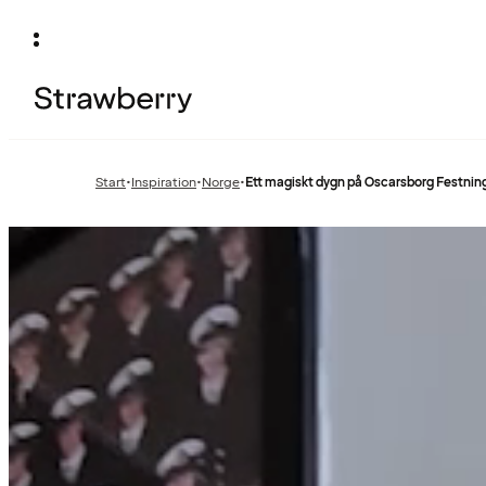
Start
•
Inspiration
•
Norge
•
Ett magiskt dygn på Oscarsborg Festnin
Föregående
Föregående
sida:
sida: