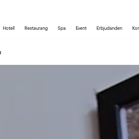
Gå till sidans innehåll
Gå till sidans huvudmeny
Hotell
Restaurang
Spa
Event
Erbjudanden
Kon
g