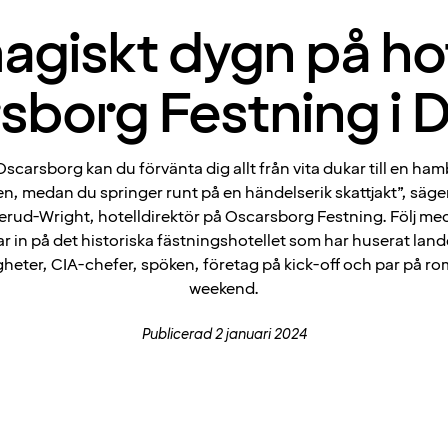
agiskt dygn på ho
sborg Festning i 
Oscarsborg kan du förvänta dig allt från vita dukar till en ham
n, medan du springer runt på en händelserik skattjakt”, säger
ud-Wright, hotelldirektör på Oscarsborg Festning. Följ med
r in på det historiska fästningshotellet som har huserat lande
gheter, CIA-chefer, spöken, företag på kick-off och par på ro
weekend.
Publicerad 2 januari 2024