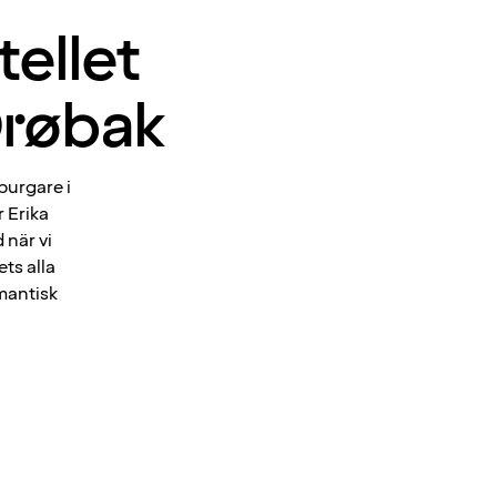
tellet
Drøbak
burgare i
 Erika
 när vi
ts alla
mantisk