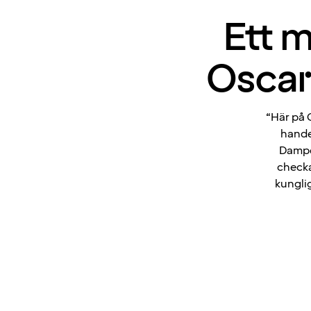
Ett m
Oscar
“Här på 
hande
Damper
checka
kungli