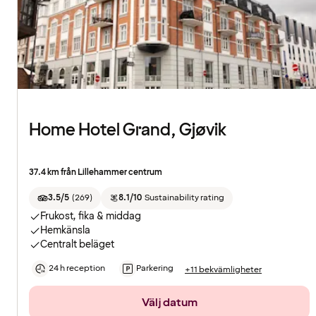
Home Hotel Grand, Gjøvik
37.4 km från Lillehammer centrum
3.5/5
(
269
)
8.1/10
Sustainability rating
Frukost, fika & middag
Hemkänsla
Centralt beläget
24 h reception
Parkering
+11 bekvämligheter
Välj datum