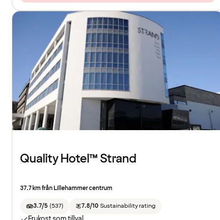
Quality Hotel™ Strand
37.7 km från Lillehammer centrum
3.7/5
(
537
)
7.8/10
Sustainability rating
Frukost som tillval