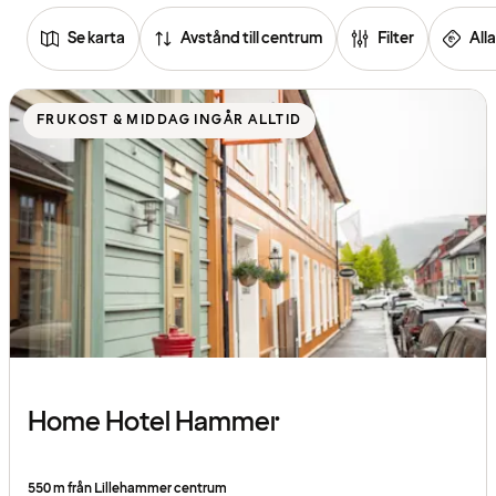
Se karta
Avstånd till centrum
Filter
Alla
Se
listan
FRUKOST & MIDDAG INGÅR ALLTID
över
hotell
Home Hotel Hammer
550 m från Lillehammer centrum