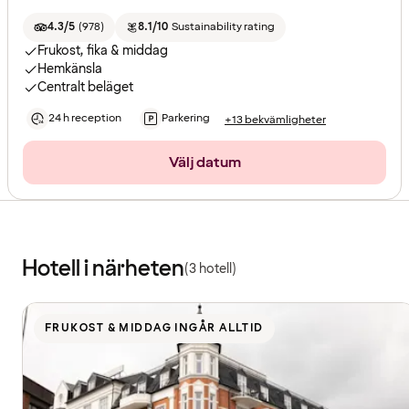
4.3/5
(
978
)
8.1/10
Sustainability rating
Frukost, fika & middag
Hemkänsla
Centralt beläget
24 h reception
Parkering
+13 bekvämligheter
Välj datum
Hotell i närheten
(3 hotell)
FRUKOST & MIDDAG INGÅR ALLTID