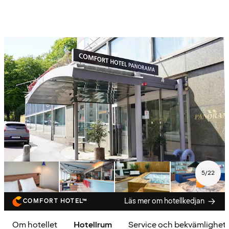
5
/
22
Läs mer om hotellkedjan
COMFORT HOTEL™
Om hotellet
Hotellrum
Service och bekvämlighet