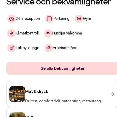
Service och bekvämligheter
24 h reception
Parkering
Gym
Klimatkontroll
Husdjur välkomna
Lobby lounge
Arbetsområde
Se alla bekvämligheter
Mat & dryck
Frukost, comfort deli, barception, restaurang &
bar