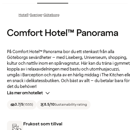
·
·
Hotell
Sverige
Göteborg
Comfort Hotel™ Panorama
På Comfort Hotel™ Panorama bor du ett stenkast från alla
Göteborgs sevärdheter – med Liseberg, Universeum, shopping,
kultur och nattliv inom en spårvagnstur. Här kan du träna i gymmet
koppla av i relaxavdelningen med bastu och utomhusjacuzzi,
umgås i Barception och njuta av en härlig middag i The Kitchen ell
en snack i delikatessbutiken. Och bäst av allt – du betalar bara för
det du behöver!
Läs mer om hotellet
3.7
/5
(
1555
)
8.5
/10
Sustainability rating
Frukost som tillval