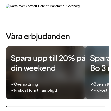
Våra erbjudanden
Spara upp till 20% på
Spara
din weekend
Bo 3 
✓
Övernattning
✓
Övernatt
✓
Frukost (om tillämpligt)
✓
Frukost (