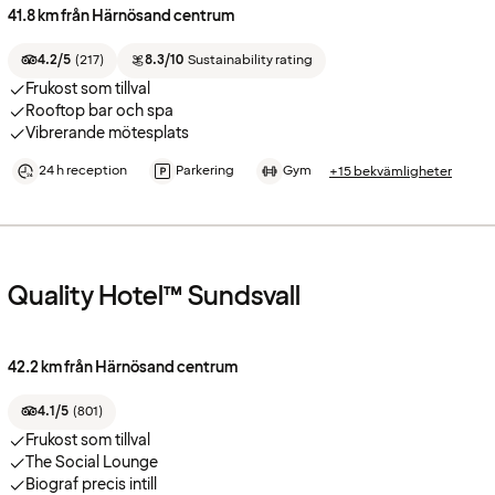
41.8 km från Härnösand centrum
4.2/5
(
217
)
8.3/10
Sustainability rating
Frukost som tillval
Rooftop bar och spa
Vibrerande mötesplats
24 h reception
Parkering
Gym
+15 bekvämligheter
Quality Hotel™ Sundsvall
42.2 km från Härnösand centrum
4.1/5
(
801
)
Frukost som tillval
The Social Lounge
Biograf precis intill