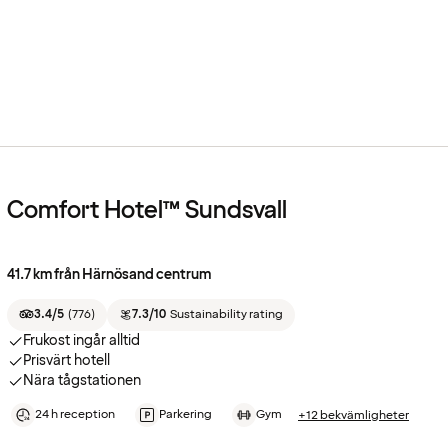
Comfort Hotel™ Sundsvall
41.7 km från Härnösand centrum
3.4/5
(
776
)
7.3/10
Sustainability rating
Frukost ingår alltid
Prisvärt hotell
Nära tågstationen
24 h reception
Parkering
Gym
+12 bekvämligheter