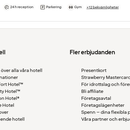
24 h reception
Parkering
Gym
+12 bekvämligheter
ell
Fler erbjudanden
 över alla våra hotell
Presentkort
nationer
Strawberry Mastercar
ort Hotel™
För idrottslag och för
ty Hotel™
Bli affiliate
on Hotel®
Företagsavtal
 Hotel
Företagslägenheter
over
Spenn – dina flexibla
ående hotell
Våra partner och erbj