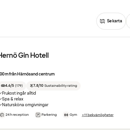
Se karta
Hernö Gin Hotell
00 m från Härnösand centrum
4.6/5
(
179
)
7.8/10
Sustainability rating
Frukost ingår alltid
Spa & relax
Natursköna omgivningar
24 h reception
Parkering
Gym
+11 bekvämligheter