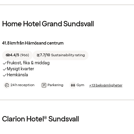
Home Hotel Grand Sundsvall
41.8 km från Härnösand centrum
4.4/5
(
966
)
7.7/10
Sustainability rating
Frukost, fika & middag
Mysigt kvarter
Hemkänsla
24 h reception
Parkering
Gym
+13 bekvämligheter
Clarion Hotel® Sundsvall