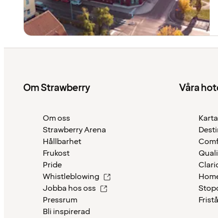
Om Strawberry
Våra hot
Om oss
Karta
Strawberry Arena
Desti
Hållbarhet
Comf
Frukost
Quali
Pride
Clari
Whistleblowing
Home
Jobba hos oss
Stop
Pressrum
Frist
Bli inspirerad