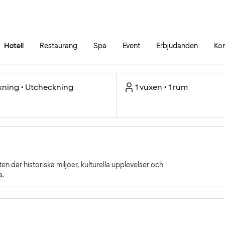
Gå till sidans innehåll
Gå till sidans huvudmeny
Hotell
Restaurang
Spa
Event
Erbjudanden
Kon
kning • Utcheckning
1 vuxen • 1 rum
 där historiska miljöer, kulturella upplevelser och
a.