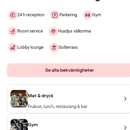
24 h reception
Parkering
Gym
Room service
Husdjur välkomna
Lobby lounge
Solterrass
Se alla bekvämligheter
Mat & dryck
Frukost, lunch, restaurang & bar
Gym