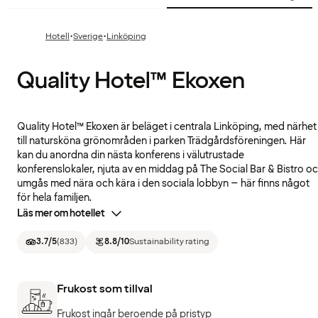
·
·
Hotell
Sverige
Linköping
Quality Hotel™ Ekoxen
Quality Hotel™ Ekoxen är beläget i centrala Linköping, med närhet
till natursköna grönområden i parken Trädgårdsföreningen. Här
kan du anordna din nästa konferens i välutrustade
konferenslokaler, njuta av en middag på The Social Bar & Bistro o
umgås med nära och kära i den sociala lobbyn – här finns något
för hela familjen.
Läs mer om hotellet
3.7
/5
(
833
)
8.8
/10
Sustainability rating
Frukost som tillval
Frukost ingår beroende på pristyp