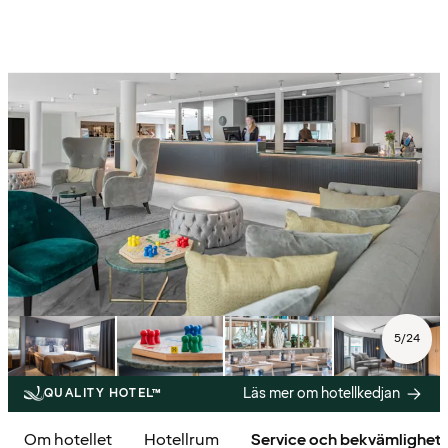
5
/
24
Läs mer om hotellkedjan
QUALITY HOTEL™
Om hotellet
Hotellrum
Service och bekvämlighet