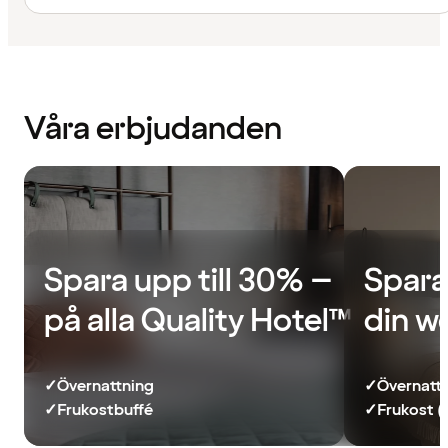
Våra erbjudanden
Spara upp till 30% –
Spara
på alla Quality Hotel™
din w
✓
Övernattning
✓
Övernatt
✓
Frukostbuffé
✓
Frukost (