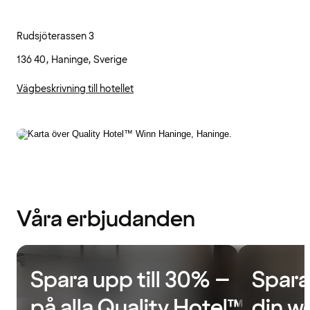
Rudsjöterassen 3
136 40, Haninge, Sverige
Vägbeskrivning till hotellet
Våra erbjudanden
Spara upp till 30% –
Spara
på alla Quality Hotel™
din w