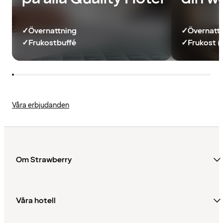
✓
Övernattning
✓
Övernatt
✓
Frukostbuffé
✓
Frukost (
Våra erbjudanden
Om Strawberry
Våra hotell