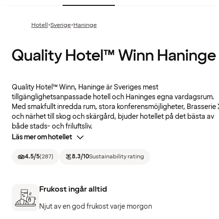
·
·
Hotell
Sverige
Haninge
Quality Hotel™ Winn Haninge
Quality Hotel™ Winn, Haninge är Sveriges mest
tillgänglighetsanpassade hotell och Haninges egna vardagsrum.
Med smakfullt inredda rum, stora konferensmöjligheter, Brasserie 
och närhet till skog och skärgård, bjuder hotellet på det bästa av
både stads- och friluftsliv.
Läs mer om hotellet
4.5
/5
(
287
)
8.3
/10
Sustainability rating
Frukost ingår alltid
Njut av en god frukost varje morgon