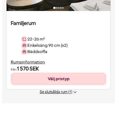
Familjerum
22-26 m²
Enkelsäng 90 cm (x2)
Bäddsoffa
Rumsinformation
1 570
SEK
från
Välj pristyp
Se slutsålda rum (1)
Innehållet
har
laddats