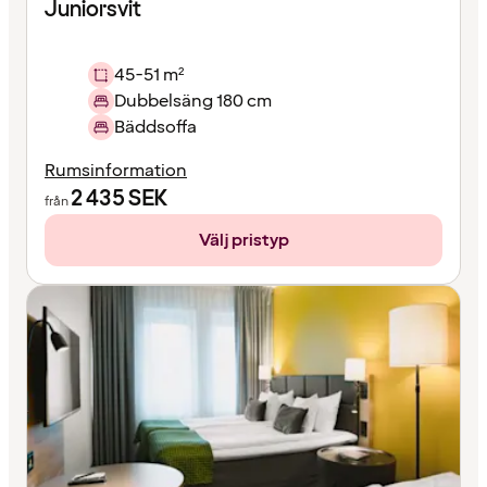
Juniorsvit
45-51 m²
Dubbelsäng 180 cm
Bäddsoffa
Rumsinformation
2 435
SEK
från
Välj pristyp