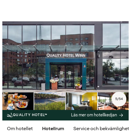
5
/
54
Läs mer om hotellkedjan
QUALITY HOTEL™
Om hotellet
Hotellrum
Service och bekvämlighet