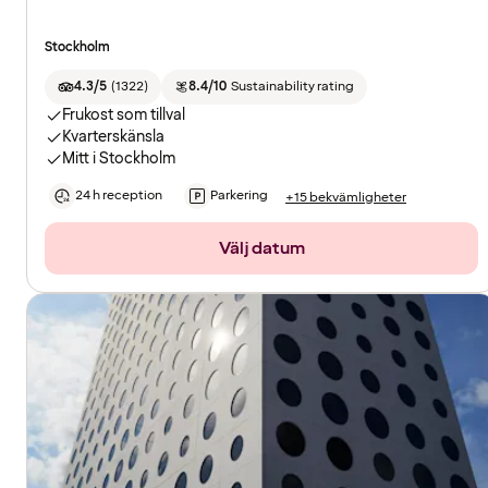
Stockholm
4.3/5
(
1322
)
8.4/10
Sustainability rating
Frukost som tillval
Kvarterskänsla
Mitt i Stockholm
24 h reception
Parkering
+15 bekvämligheter
Välj datum