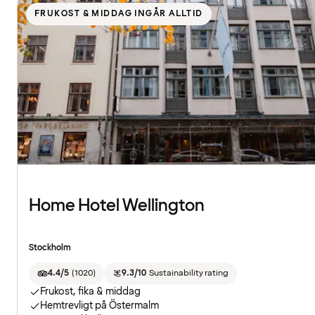
FRUKOST & MIDDAG INGÅR ALLTID
Home Hotel Wellington
Stockholm
4.4/5
(
1020
)
9.3/10
Sustainability rating
Frukost, fika & middag
Hemtrevligt på Östermalm