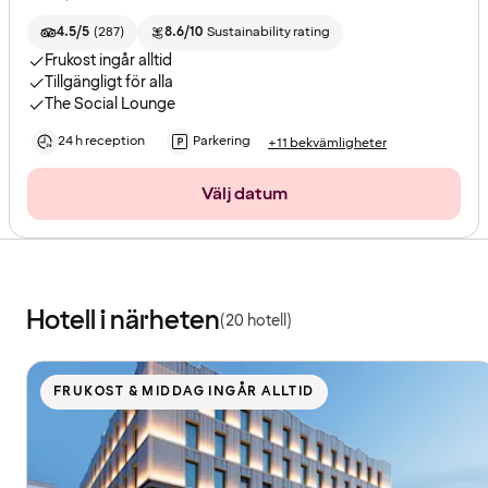
4.5/5
(
287
)
8.6/10
Sustainability rating
Frukost ingår alltid
Tillgängligt för alla
The Social Lounge
24 h reception
Parkering
+11 bekvämligheter
Välj datum
Hotell i närheten
(20 hotell)
FRUKOST & MIDDAG INGÅR ALLTID