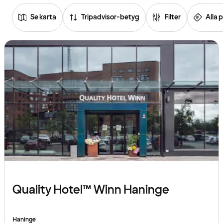
Se karta
Tripadvisor-betyg
Filter
Alla p
Se
listan
över
hotell
Quality Hotel™ Winn Haninge
Haninge