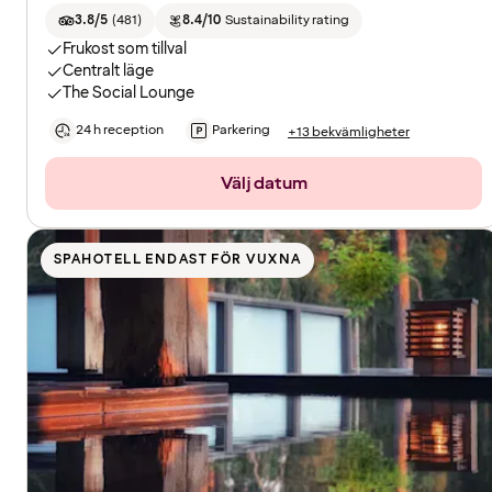
3.8/5
(
481
)
8.4/10
Sustainability rating
Frukost som tillval
Centralt läge
The Social Lounge
24 h reception
Parkering
+13 bekvämligheter
Välj datum
SPAHOTELL ENDAST FÖR VUXNA