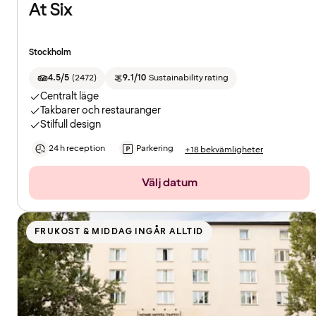
At Six
Stockholm
4.5/5
(
2472
)
9.1/10
Sustainability rating
Centralt läge
Takbarer och restauranger
Stilfull design
24 h reception
Parkering
+18 bekvämligheter
Välj datum
FRUKOST & MIDDAG INGÅR ALLTID