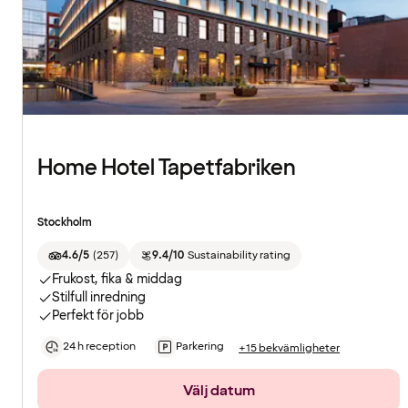
Home Hotel Tapetfabriken
Stockholm
4.6/5
(
257
)
9.4/10
Sustainability rating
Frukost, fika & middag
Stilfull inredning
Perfekt för jobb
24 h reception
Parkering
+15 bekvämligheter
Välj datum