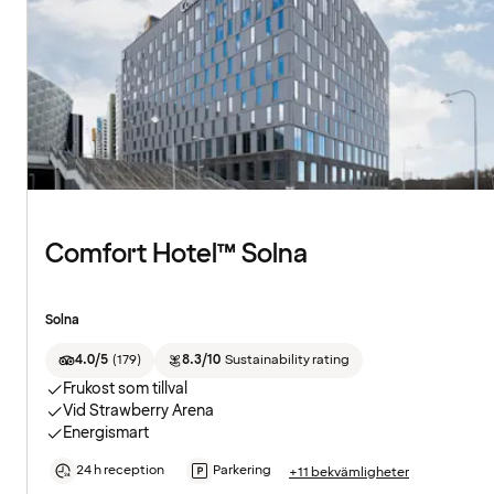
Comfort Hotel™ Solna
Solna
4.0/5
(
179
)
8.3/10
Sustainability rating
Frukost som tillval
Vid Strawberry Arena
Energismart
24 h reception
Parkering
+11 bekvämligheter