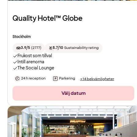
Quality Hotel™ Globe
Stockholm
3.9/5
(
2777
)
8.7/10
Sustainability rating
Frukost som tillval
Intill arenorna
The Social Lounge
24 h reception
Parkering
+14 bekvämligheter
Välj datum