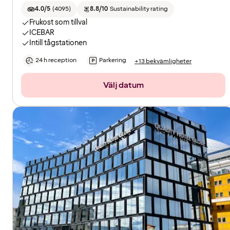
4.0/5
(
4095
)
8.8/10
Sustainability rating
Frukost som tillval
ICEBAR
Intill tågstationen
24 h reception
Parkering
+13 bekvämligheter
Välj datum