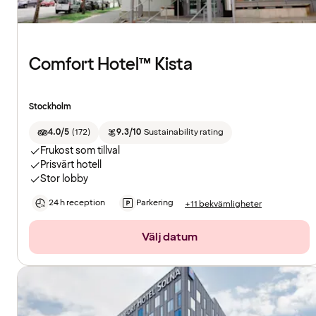
Comfort Hotel™ Kista
Stockholm
4.0/5
(
172
)
9.3/10
Sustainability rating
Frukost som tillval
Prisvärt hotell
Stor lobby
24 h reception
Parkering
+11 bekvämligheter
Välj datum