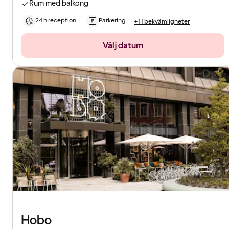
Rum med balkong
24 h reception
Parkering
+11 bekvämligheter
Välj datum
Hobo