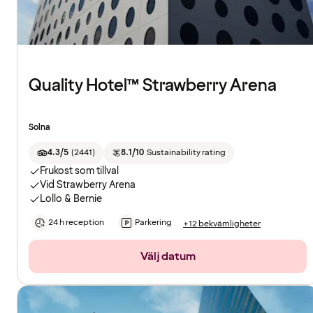
Quality Hotel™ Strawberry Arena
Solna
4.3/5
(
2441
)
8.1/10
Sustainability rating
Frukost som tillval
Vid Strawberry Arena
Lollo & Bernie
24 h reception
Parkering
+12 bekvämligheter
Välj datum