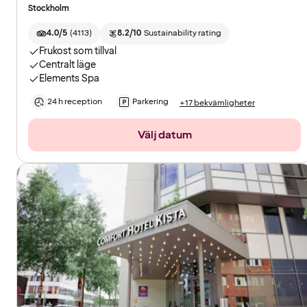
Stockholm
4.0/5
(
4113
)
8.2/10
Sustainability rating
Frukost som tillval
Centralt läge
Elements Spa
24 h reception
Parkering
+17 bekvämligheter
Välj datum