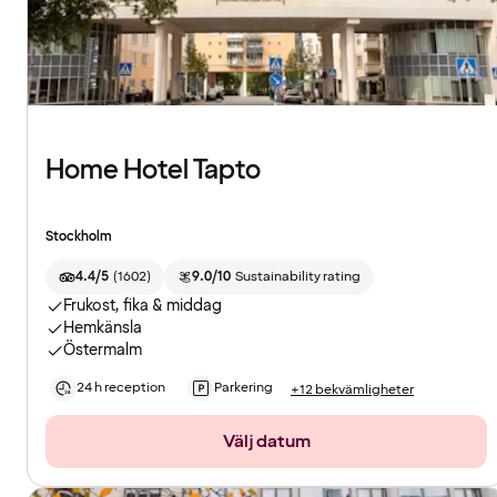
Home Hotel Tapto
Stockholm
4.4/5
(
1602
)
9.0/10
Sustainability rating
Frukost, fika & middag
Hemkänsla
Östermalm
24 h reception
Parkering
+12 bekvämligheter
Välj datum