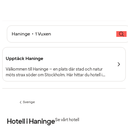
Haninge • 1 Vuxen
Upptäck Haninge
Välkommen till Haninge – en plats där stad och natur
möts strax söder om Stockholm. Här hittar du hotell i
Haninge med närhet till shopping, kultur och
grönområden. Med bra kommunikationer och moderna
konferensmöjligheter är Haninge perfekt för både
weekendresor och affärsresor.
Sverige
Föregående
sida:
Hotell i Haninge
Se vårt hotell