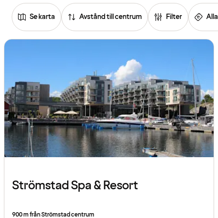
Se karta
Avstånd till centrum
Filter
Alla
Se
listan
över
hotell
Strömstad Spa & Resort
900 m från Strömstad centrum