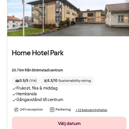
Home Hotel Park
23.7 km från Strömstad centrum
3.5/5
(
114
)
8.3/10
Sustainability rating
Frukost, fika & middag
Hemkänsla
Gångavstånd till centrum
24 h reception
Parkering
+12 bekvämligheter
Välj datum