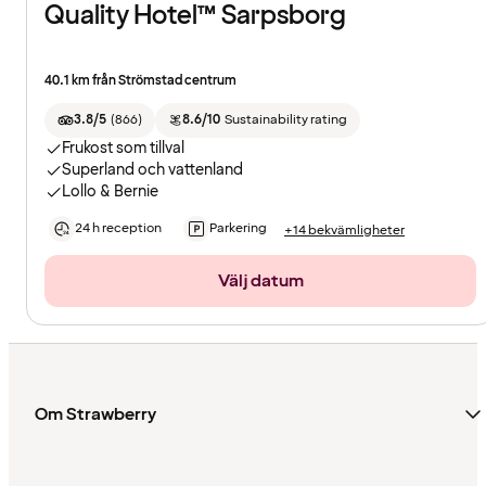
Quality Hotel™ Sarpsborg
40.1 km från Strömstad centrum
3.8/5
(
866
)
8.6/10
Sustainability rating
Frukost som tillval
Superland och vattenland
Lollo & Bernie
24 h reception
Parkering
+14 bekvämligheter
Välj datum
Om Strawberry