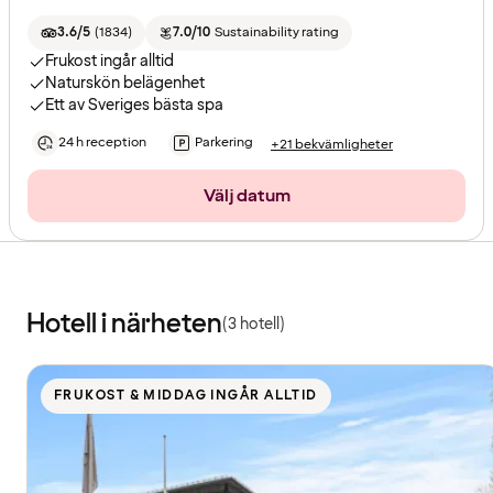
3.6/5
(
1834
)
7.0/10
Sustainability rating
Frukost ingår alltid
Naturskön belägenhet
Ett av Sveriges bästa spa
24 h reception
Parkering
+21 bekvämligheter
Välj datum
Hotell i närheten
(3 hotell)
FRUKOST & MIDDAG INGÅR ALLTID