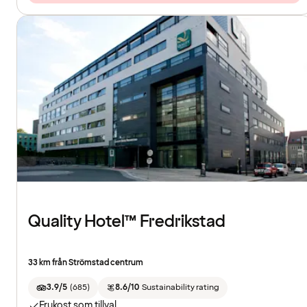
Quality Hotel™ Fredrikstad
33 km från Strömstad centrum
3.9/5
(
685
)
8.6/10
Sustainability rating
Frukost som tillval