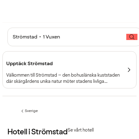
Strömstad • 1 Vuxen
Upptäck Strömstad
Välkommen till Strömstad – den bohuslänska kuststaden
där skärgårdens unika natur möter stadens livliga
atmosfär. Här väntar färska skaldjur, charmiga öar och
salta bad tillsammans med shopping, kultur och
avkoppling vid havet.
Sverige
Föregående
sida:
Hotell i Strömstad
Se vårt hotell