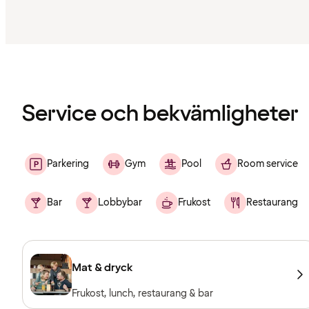
Innehållet
har
laddats
Service och bekvämligheter
Parkering
Gym
Pool
Room service
Bar
Lobbybar
Frukost
Restaurang
Mat & dryck
Frukost, lunch, restaurang & bar