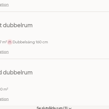
ation
 dubbelrum
7 m²
Dubbelsäng 160 cm
ation
d dubbelrum
20 m²
ation
Se slutsålda rum (3)