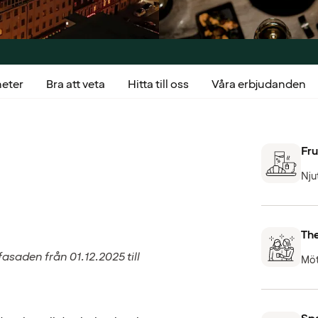
heter
Bra att veta
Hitta till oss
Våra erbjudanden
Fru
Nju
The
saden från 01.12.2025 till
Möt