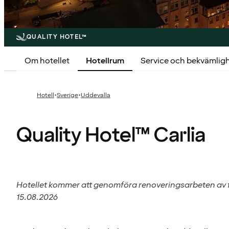
QUALITY HOTEL™
Om hotellet
Hotellrum
Service och bekvämlig
·
·
Hotell
Sverige
Uddevalla
Quality Hotel™ Carlia
Hotellet kommer att genomföra renoveringsarbeten av fa
15.08.2026