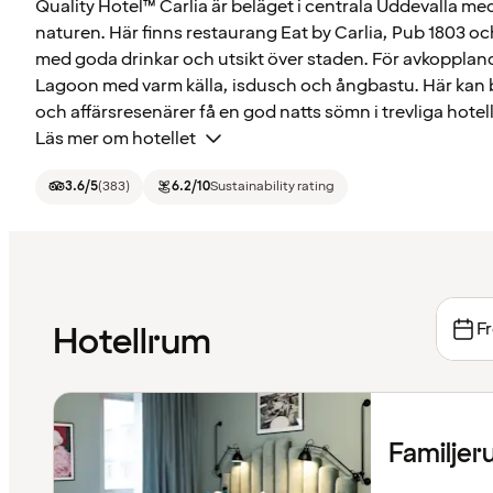
Quality Hotel™ Carlia är beläget i centrala Uddevalla me
naturen. Här finns restaurang Eat by Carlia, Pub 1803 o
med goda drinkar och utsikt över staden. För avkopplan
Lagoon med varm källa, isdusch och ångbastu. Här kan 
och affärsresenärer få en god natts sömn i trevliga hotel
Läs mer om hotellet
3.6
/5
(
383
)
6.2
/10
Sustainability rating
Fr
Hotellrum
Familje