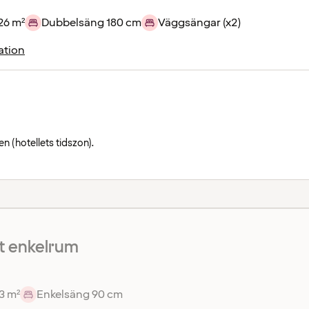
26 m²
Dubbelsäng 180 cm
Väggsängar (x2)
ation
n (hotellets tidszon).
 enkelrum
3 m²
Enkelsäng 90 cm