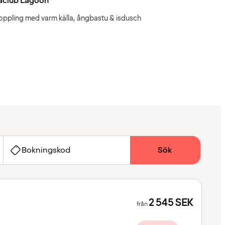
aclub Lagoon
oppling med varm källa, ångbastu & isdusch
Bokningskod
Sök
2 545
SEK
från