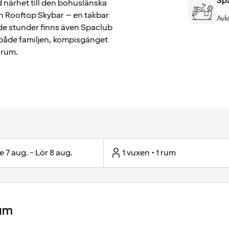
Sp
d närhet till den bohuslänska
ch Rooftop Skybar – en takbar
Avk
de stunder finns även Spaclub
både familjen, kompisgänget
lrum.
e 7 aug. - Lör 8 aug.
1 vuxen • 1 rum
rum