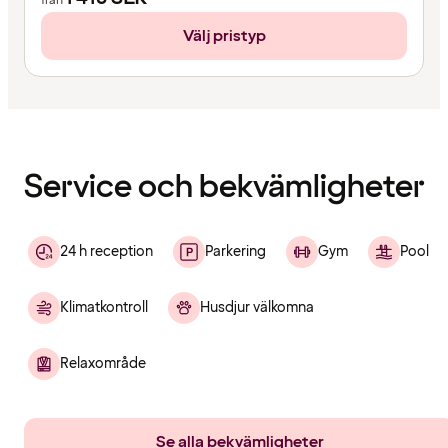
från
Välj pristyp
Innehållet
har
laddats
Service och bekvämligheter
24 h reception
Parkering
Gym
Pool
Klimatkontroll
Husdjur välkomna
Relaxområde
Se alla bekvämligheter