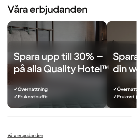
Våra erbjudanden
Spara upp till 30% –
Spara
på alla Quality Hotel™
din w
✓
Övernattning
✓
Övernatt
✓
Frukostbuffé
✓
Frukost (
Våra erbjudanden