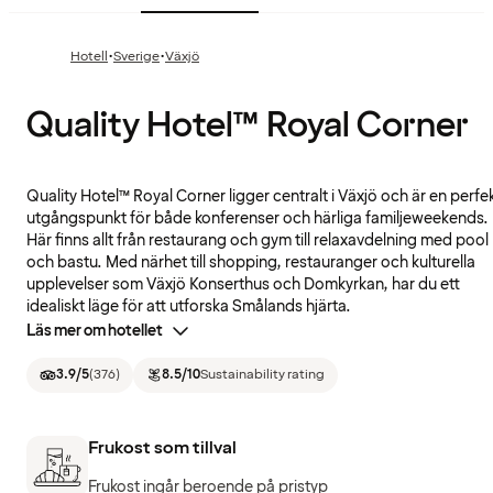
·
·
Hotell
Sverige
Växjö
Quality Hotel™ Royal Corner
Quality Hotel™ Royal Corner ligger centralt i Växjö och är en perfe
utgångspunkt för både konferenser och härliga familjeweekends.
Här finns allt från restaurang och gym till relaxavdelning med pool
och bastu. Med närhet till shopping, restauranger och kulturella
upplevelser som Växjö Konserthus och Domkyrkan, har du ett
idealiskt läge för att utforska Smålands hjärta.
Läs mer om hotellet
3.9
/5
(
376
)
8.5
/10
Sustainability rating
Frukost som tillval
Frukost ingår beroende på pristyp