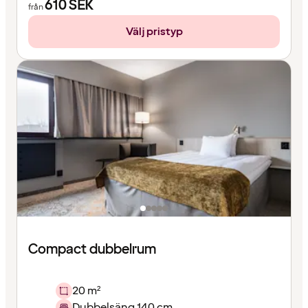
610
SEK
från
Välj pristyp
Compact dubbelrum
20 m²
Dubbelsäng 140 cm