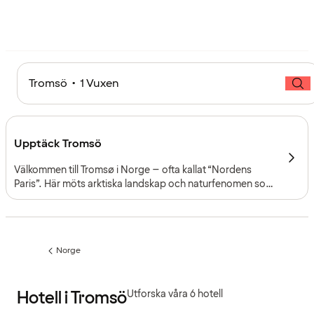
Tromsö • 1 Vuxen
Upptäck Tromsö
Välkommen till Tromsø i Norge – ofta kallat “Nordens
Paris”. Här möts arktiska landskap och naturfenomen som
midnattssol och norrsken med ett levande stadsliv vid
fjorden.
Norge
Föregående
sida:
Hotell i Tromsö
Utforska våra 6 hotell