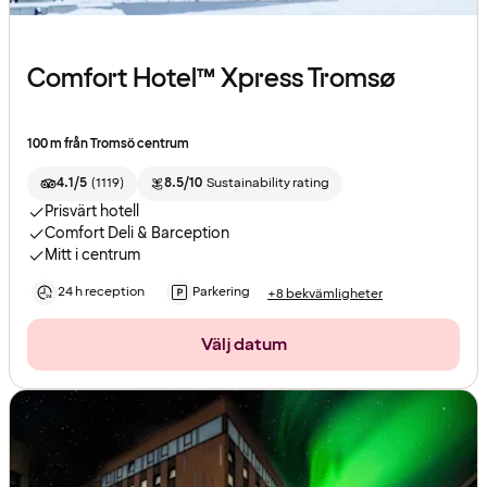
Comfort Hotel™ Xpress Tromsø
100 m från Tromsö centrum
4.1/5
(
1119
)
8.5/10
Sustainability rating
Prisvärt hotell
Comfort Deli & Barception
Mitt i centrum
24 h reception
Parkering
+8 bekvämligheter
Välj datum