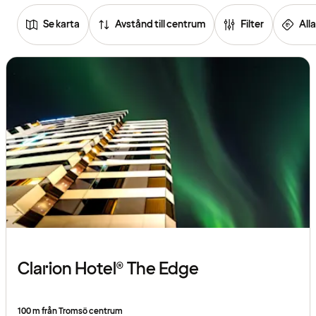
Se karta
Avstånd till centrum
Filter
Alla
Se
listan
över
hotell
Clarion Hotel® The Edge
100 m från Tromsö centrum