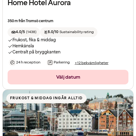
Home Hotel Aurora
350 m från Tromsö centrum
4.0/5
(
1438
)
8.0/10
Sustainability rating
Frukost, fika & middag
Hemkänsla
Centralt på bryggkanten
24 h reception
Parkering
+12 bekvämligheter
Välj datum
FRUKOST & MIDDAG INGÅR ALLTID