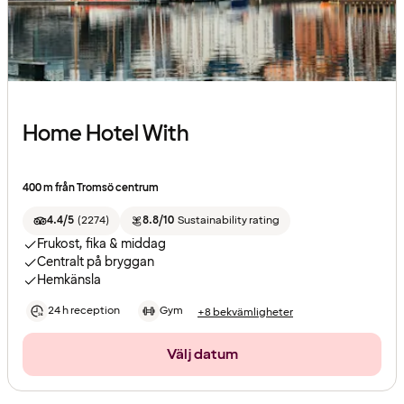
Home Hotel With
400 m från Tromsö centrum
4.4/5
(
2274
)
8.8/10
Sustainability rating
Frukost, fika & middag
Centralt på bryggan
Hemkänsla
24 h reception
Gym
+8 bekvämligheter
Välj datum