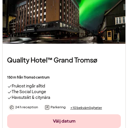
Quality Hotel™ Grand Tromsø
150 m från Tromsö centrum
Frukost ingår alltid
The Social Lounge
Havsutsikt & citynära
24 h reception
Parkering
+10 bekvämligheter
Välj datum