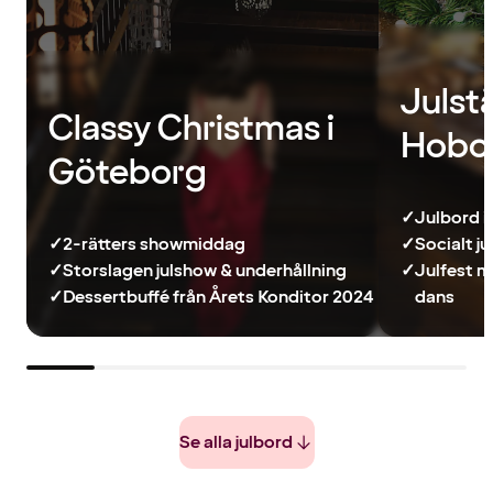
Julst
Classy Christmas i
Hobo
Göteborg
✓
Julbord i
✓
2-rätters showmiddag
✓
Socialt j
✓
Storslagen julshow & underhållning
✓
Julfest m
✓
Dessertbuffé från Årets Konditor 2024
dans
Se alla julbord