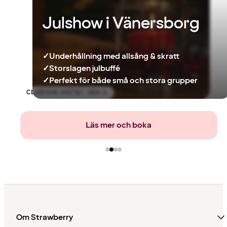
Julshow i Vänersborg
✓
Underhållning med allsång & skratt
✓
Storslagen julbuffé
✓
Perfekt för både små och stora grupper
CLARION HOTEL® SEA U
Läs mer och boka
Om Strawberry