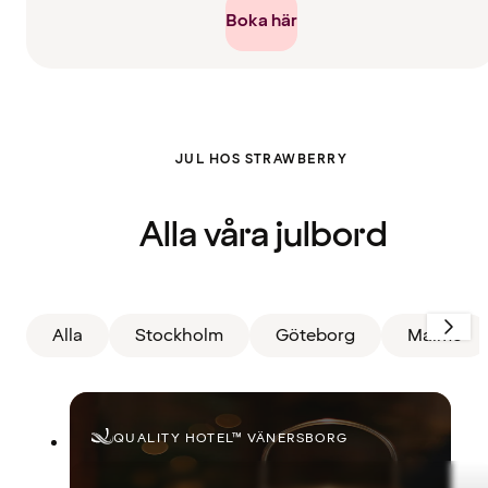
Boka här
Filter
JUL HOS STRAWBERRY
återställt.
Visar
alla
kort
Alla våra julbord
Alla
Stockholm
Göteborg
Malmö
QUALITY HOTEL™ VÄNERSBORG