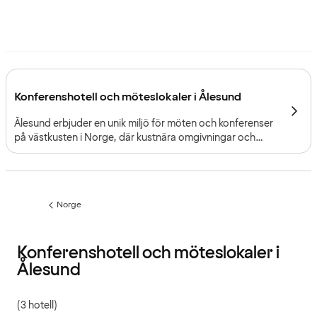
Konferenshotell och möteslokaler i Ålesund
Ålesund erbjuder en unik miljö för möten och konferenser
på västkusten i Norge, där kustnära omgivningar och
jugendarkitektur skapar en tydlig känsla av plats för
professionella möten.
Norge
Föregående
sida:
Konferenshotell och möteslokaler i
Ålesund
(3 hotell)