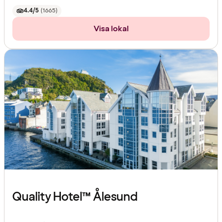
4.4/5
(
1665
)
Visa lokal
Quality Hotel™ Ålesund