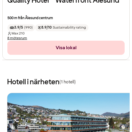
Quality Hotel™ Waterfront Ålesund
500 m från Ålesund centrum
3.9/5
(
990
)
8.9/10
Sustainability rating
Max
210
8 mötesrum
Visa lokal
Hotell i närheten
(1 hotell)