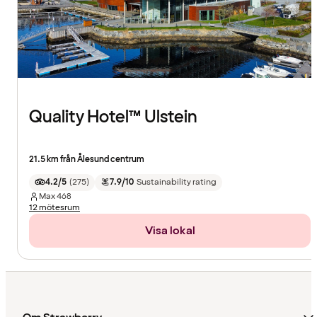
Quality Hotel™ Ulstein
21.5 km från Ålesund centrum
4.2/5
(
275
)
7.9/10
Sustainability rating
Max
468
12 mötesrum
Visa lokal