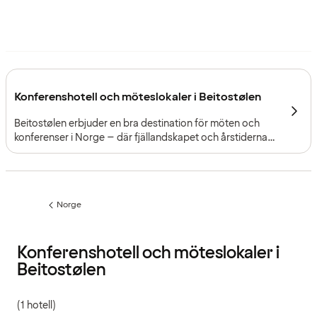
Konferenshotell och möteslokaler i Beitostølen
Beitostølen erbjuder en bra destination för möten och
konferenser i Norge – där fjällandskapet och årstidernas
variation samlar deltagare kring program med fokus,
sammanhang och gemensamma upplevelser.
Norge
Föregående
sida:
Konferenshotell och möteslokaler i
Beitostølen
(1 hotell)