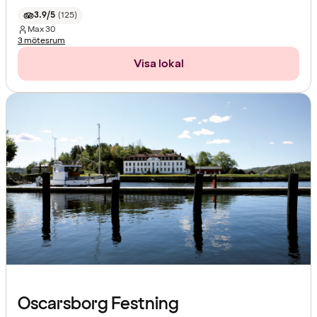
3.9/5
(
125
)
Max
30
3 mötesrum
Visa lokal
Oscarsborg Festning