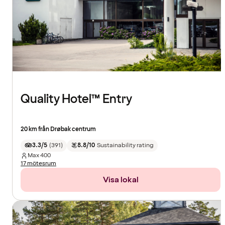
Quality Hotel™ Entry
20 km från Drøbak centrum
3.3/5
(
391
)
8.8/10
Sustainability rating
Max
400
17 mötesrum
Visa lokal