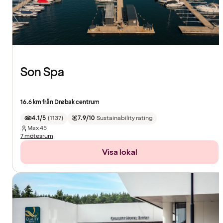
Son Spa
16.6 km från Drøbak centrum
4.1/5
(
1137
)
7.9/10
Sustainability rating
Max
45
7 mötesrum
Visa lokal