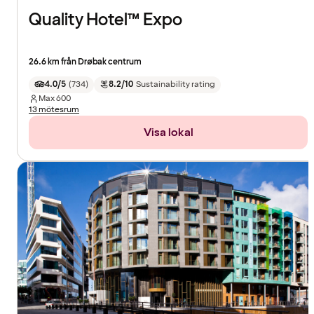
Quality Hotel™ Expo
26.6 km från Drøbak centrum
4.0/5
(
734
)
8.2/10
Sustainability rating
Max
600
13 mötesrum
Visa lokal