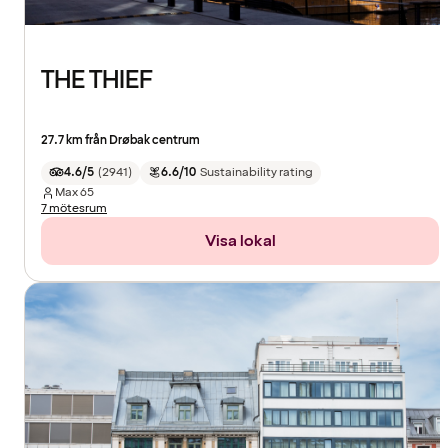
THE THIEF
27.7 km från Drøbak centrum
4.6/5
(
2941
)
6.6/10
Sustainability rating
Max
65
7 mötesrum
Visa lokal