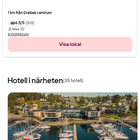
1 km från Drøbak centrum
4.5/5
(
313
)
Max
70
6 mötesrum
Visa lokal
Hotell i närheten
(35 hotell)