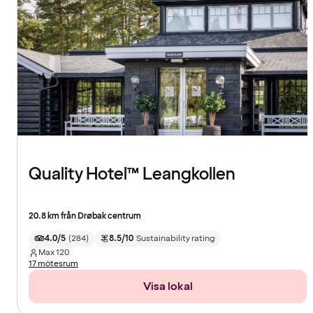
Quality Hotel™ Leangkollen
20.8 km från Drøbak centrum
4.0/5
(
284
)
8.5/10
Sustainability rating
Max
120
17 mötesrum
Visa lokal