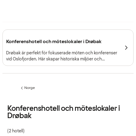
Konferenshotell och möteslokaler i Drøbak
Drøbak är perfekt för fokuserade möten och konferenser
vid Oslofjorden. Här skapar historiska miljöer och
mötesplatser med tydlig karaktär en upplevelse som
deltagarna sent kommer att glömma.
Norge
Föregående
sida:
Konferenshotell och möteslokaler i
Drøbak
(2 hotell)