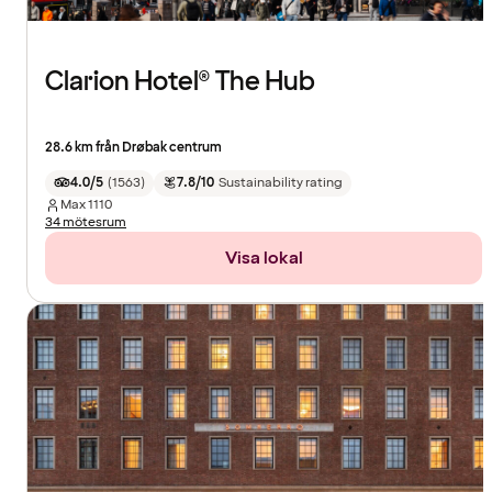
Clarion Hotel® The Hub
28.6 km från Drøbak centrum
4.0/5
(
1563
)
7.8/10
Sustainability rating
Max
1110
34 mötesrum
Visa lokal