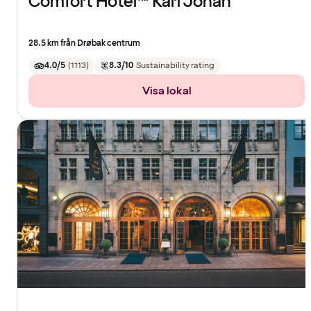
Comfort Hotel™ Karl Johan
28.5 km från Drøbak centrum
4.0/5
(
1113
)
8.3/10
Sustainability rating
Visa lokal