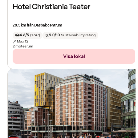
Hotel Christiania Teater
28.5 km från Drøbak centrum
4.6/5
(
1747
)
9.0/10
Sustainability rating
Max
12
2 mötesrum
Visa lokal