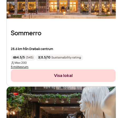
Sommerro
28.6 km från Drøbak centrum
4.5/5
(
545
)
8.5/10
Sustainability rating
Max
200
5 mötesrum
Visa lokal