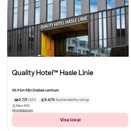
Quality Hotel™ Hasle Linie
30.9 km från Drøbak centrum
3.7/5
(
127
)
8.4/10
Sustainability rating
Max
450
14 mötesrum
Visa lokal