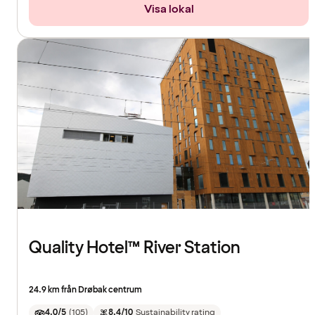
Visa lokal
Quality Hotel™ River Station
24.9 km från Drøbak centrum
4.0/5
(
105
)
8.4/10
Sustainability rating