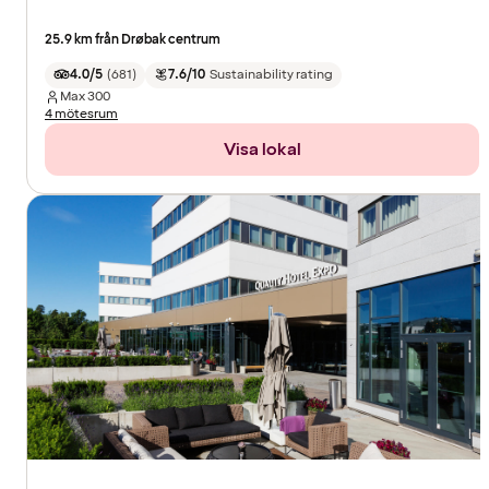
25.9 km från Drøbak centrum
4.0/5
(
681
)
7.6/10
Sustainability rating
Max
300
4 mötesrum
Visa lokal