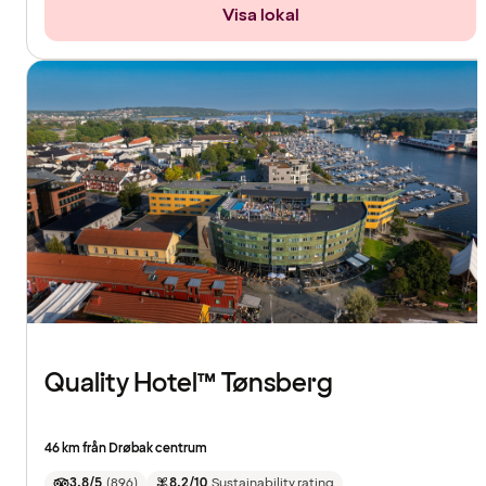
Visa lokal
Quality Hotel™ Tønsberg
46 km från Drøbak centrum
3.8/5
(
896
)
8.2/10
Sustainability rating