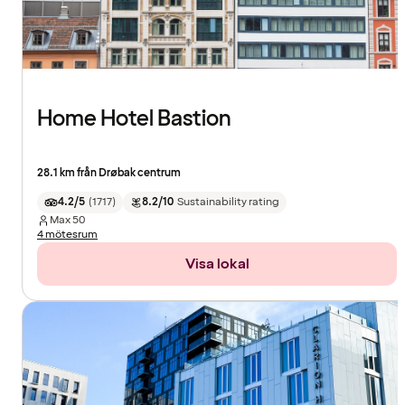
Home Hotel Bastion
28.1 km från Drøbak centrum
4.2/5
(
1717
)
8.2/10
Sustainability rating
Max
50
4 mötesrum
Visa lokal