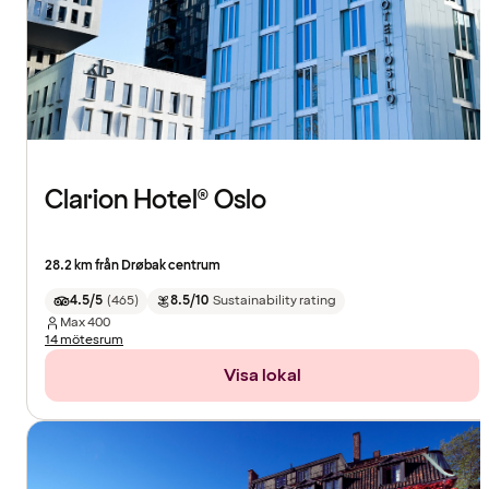
Clarion Hotel® Oslo
28.2 km från Drøbak centrum
4.5/5
(
465
)
8.5/10
Sustainability rating
Max
400
14 mötesrum
Visa lokal