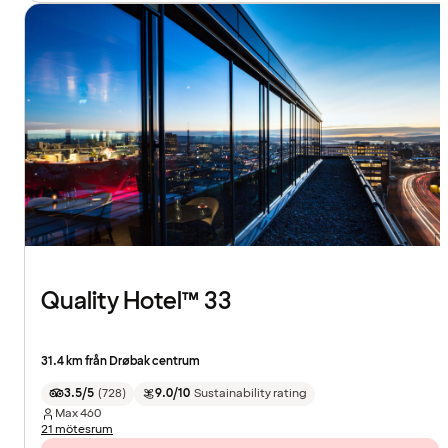
Quality Hotel™ 33
31.4 km från Drøbak centrum
3.5/5
(
728
)
9.0/10
Sustainability rating
Max
460
21 mötesrum