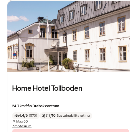
Home Hotel Tollboden
24.7 km från Drøbak centrum
4.4/5
(
573
)
7.7/10
Sustainability rating
Max
60
7 mötesrum