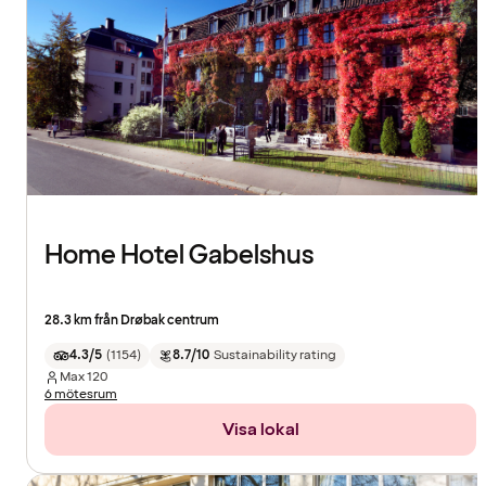
Home Hotel Gabelshus
28.3 km från Drøbak centrum
4.3/5
(
1154
)
8.7/10
Sustainability rating
Max
120
6 mötesrum
Visa lokal