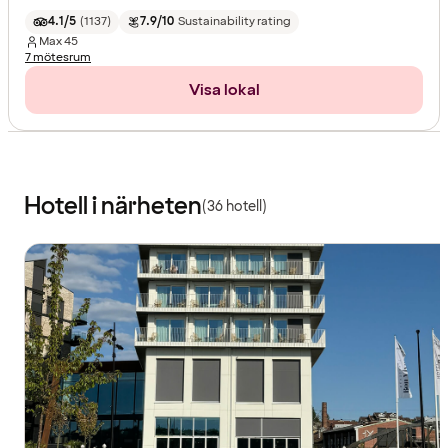
4.1/5
(
1137
)
7.9/10
Sustainability rating
Max
45
7 mötesrum
Visa lokal
Hotell i närheten
(36 hotell)