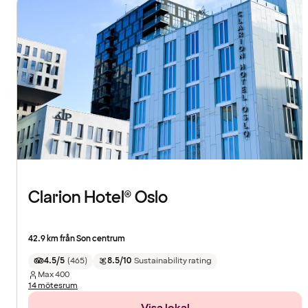
Clarion Hotel® Oslo
42.9 km från Son centrum
4.5/5
(
465
)
8.5/10
Sustainability rating
Max
400
14 mötesrum
Visa lokal