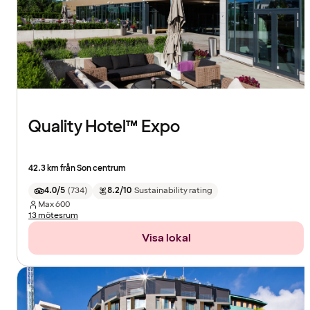
Quality Hotel™ Expo
42.3 km från Son centrum
4.0/5
(
734
)
8.2/10
Sustainability rating
Max
600
13 mötesrum
Visa lokal