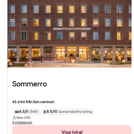
Sommerro
43.6 km från Son centrum
4.5/5
(
545
)
8.5/10
Sustainability rating
Max
200
5 mötesrum
Visa lokal