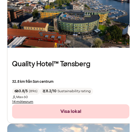
Quality Hotel™ Tønsberg
32.8 km från Son centrum
3.8/5
(
896
)
8.2/10
Sustainability rating
Max
60
14 mötesrum
Visa lokal