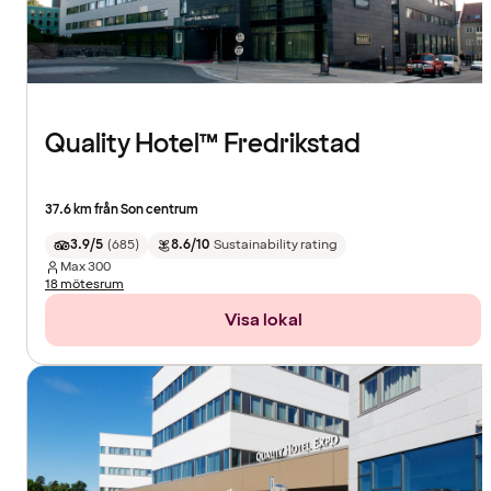
Quality Hotel™ Fredrikstad
37.6 km från Son centrum
3.9/5
(
685
)
8.6/10
Sustainability rating
Max
300
18 mötesrum
Visa lokal