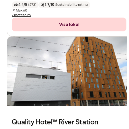
4.4/5
(
573
)
7.7/10
Sustainability rating
Max
60
7 mötesrum
Visa lokal
Quality Hotel™ River Station