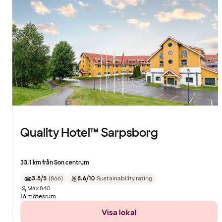
Quality Hotel™ Sarpsborg
33.1 km från Son centrum
3.8/5
(
866
)
8.6/10
Sustainability rating
Max
840
16 mötesrum
Visa lokal