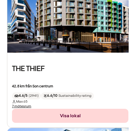
THE THIEF
42.8 km från Son centrum
4.6/5
(
2941
)
6.6/10
Sustainability rating
Max
65
7 mötesrum
Visa lokal