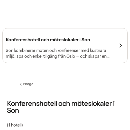
Konferenshotell och möteslokaler i Son
Son kombinerar möten och konferenser med kustnära
miljö, spa och enkel tillgång från Oslo – och skapar en
lugn och fokuserad miljö för företags- och
ledningsmöten.
Norge
Föregående
sida:
Konferenshotell och möteslokaler i
Son
(1 hotell)