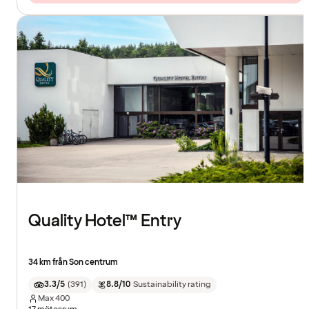
Quality Hotel™ Entry
34 km från Son centrum
3.3/5
(
391
)
8.8/10
Sustainability rating
Max
400