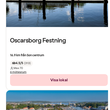
Oscarsborg Festning
16.9 km från Son centrum
4.5/5
(
313
)
Max
70
6 mötesrum
Visa lokal