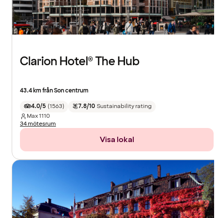
Clarion Hotel® The Hub
43.4 km från Son centrum
4.0/5
(
1563
)
7.8/10
Sustainability rating
Max
1110
34 mötesrum
Visa lokal