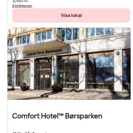
Max
50
4 mötesrum
Visa lokal
Comfort Hotel™ Børsparken