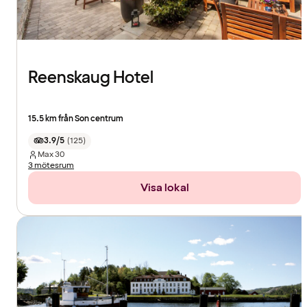
Reenskaug Hotel
15.5 km från Son centrum
3.9/5
(
125
)
Max
30
3 mötesrum
Visa lokal