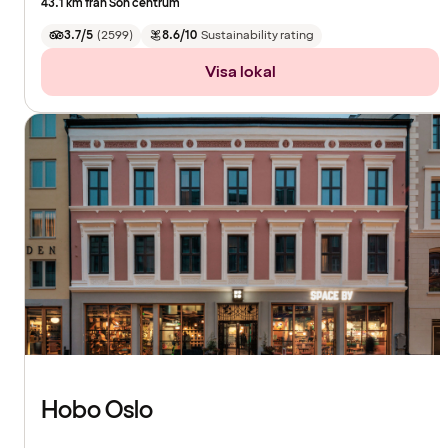
43.1 km från Son centrum
3.7/5
(
2599
)
8.6/10
Sustainability rating
Visa lokal
Hobo Oslo