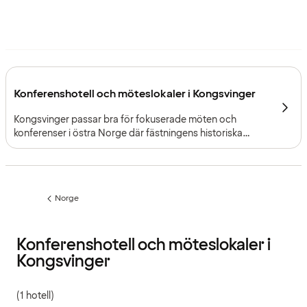
Konferenshotell och möteslokaler i Kongsvinger
Kongsvinger passar bra för fokuserade möten och
konferenser i östra Norge där fästningens historiska
atmosfär och smidig tillgång från både Oslo och svenska
gränsen ger evenemang en tydlig karaktär.
Norge
Föregående
sida:
Konferenshotell och möteslokaler i
Kongsvinger
(1 hotell)