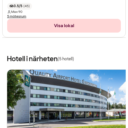
3.5/5
(
45
)
Max
90
5 mötesrum
Visa lokal
Hotell i närheten
(5 hotell)