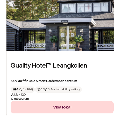
Quality Hotel™ Leangkollen
53.9 km från Oslo Airport Gardermoen centrum
4.0/5
(
284
)
8.5/10
Sustainability rating
Max
120
17 mötesrum
Visa lokal