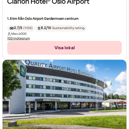
Clarion Hotel® Oslo Airport
1.8 km från Oslo Airport Gardermoen centrum
3.7/5
(
1103
)
8.2/10
Sustainability rating
Max
6000
103 mötesrum
Visa lokal