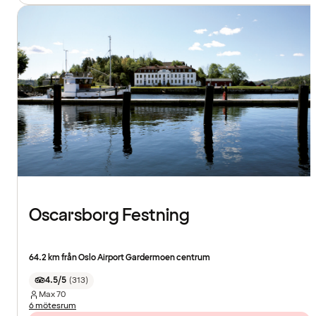
Oscarsborg Festning
64.2 km från Oslo Airport Gardermoen centrum
4.5/5
(
313
)
Max
70
6 mötesrum