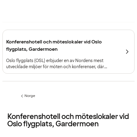
Konferenshotell och möteslokaler vid Oslo
flygplats, Gardermoen
Oslo flygplats (OSL) erbjuder en av Nordens mest
utvecklade miljöer för möten och konferenser, där
internationell tillgänglighet, stora arenor och
flygplatshotell gör det möjligt att genomföra evenemang i
en skala utöver det vanliga.
Norge
Föregående
sida:
Konferenshotell och möteslokaler vid
Oslo flygplats, Gardermoen