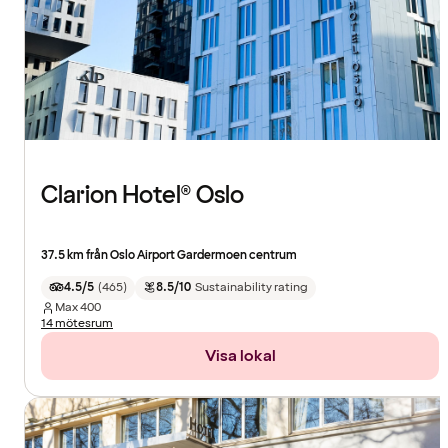
Clarion Hotel® Oslo
37.5 km från Oslo Airport Gardermoen centrum
4.5/5
(
465
)
8.5/10
Sustainability rating
Max
400
14 mötesrum
Visa lokal