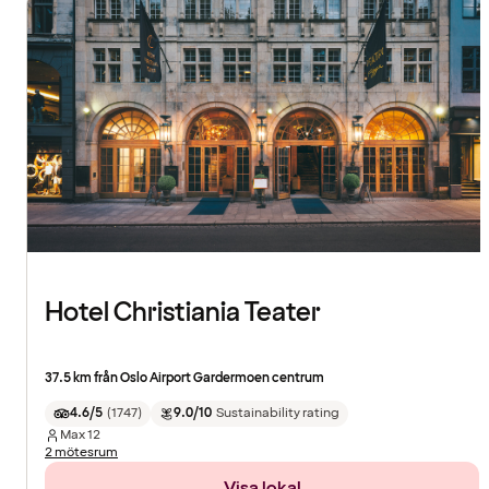
Hotel Christiania Teater
37.5 km från Oslo Airport Gardermoen centrum
4.6/5
(
1747
)
9.0/10
Sustainability rating
Max
12
2 mötesrum
Visa lokal