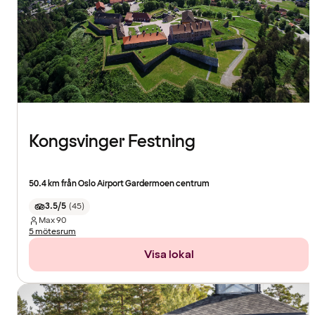
Kongsvinger Festning
50.4 km från Oslo Airport Gardermoen centrum
3.5/5
(
45
)
Max
90
5 mötesrum
Visa lokal