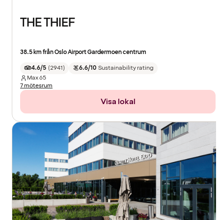
THE THIEF
38.5 km från Oslo Airport Gardermoen centrum
4.6/5
(
2941
)
6.6/10
Sustainability rating
Max
65
7 mötesrum
Visa lokal