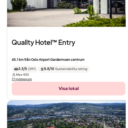
Quality Hotel™ Entry
45.1 km från Oslo Airport Gardermoen centrum
3.3/5
(
391
)
8.8/10
Sustainability rating
Max
400
17 mötesrum
Visa lokal