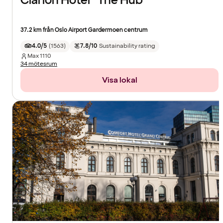
Clarion Hotel® The Hub
37.2 km från Oslo Airport Gardermoen centrum
4.0/5
(
1563
)
7.8/10
Sustainability rating
Max
1110
34 mötesrum
Visa lokal