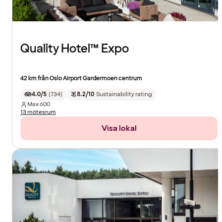
Quality Hotel™ Expo
42 km från Oslo Airport Gardermoen centrum
4.0/5
(
734
)
8.2/10
Sustainability rating
Max
600
13 mötesrum
Visa lokal