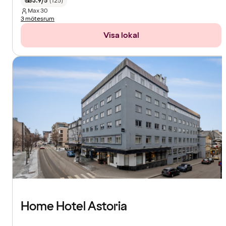
3.9/5
(
125
)
Max
30
3 mötesrum
Visa lokal
Home Hotel Astoria