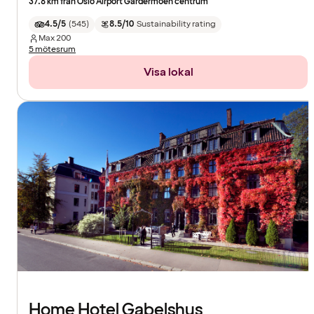
37.8 km från Oslo Airport Gardermoen centrum
4.5/5
(
545
)
8.5/10
Sustainability rating
Max
200
5 mötesrum
Visa lokal
Home Hotel Gabelshus