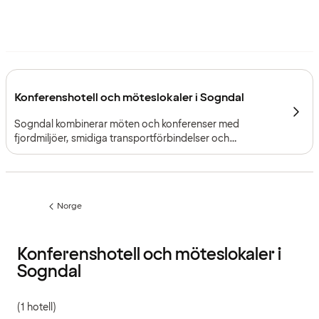
Konferenshotell och möteslokaler i Sogndal
Sogndal kombinerar möten och konferenser med
fjordmiljöer, smidiga transportförbindelser och
konferensfaciliteter som passar både stora
sammankomster och fokuserade workshops.
Norge
Föregående
sida:
Konferenshotell och möteslokaler i
Sogndal
(1 hotell)