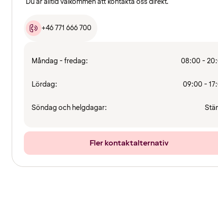
Du är alltid välkommen att kontakta oss direkt.
+46 771 666 700
Måndag - fredag:
08:00 - 20
Lördag:
09:00 - 17
Söndag och helgdagar:
Stä
Fler kontaktalternativ