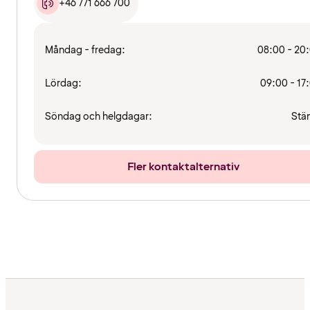
+46 771 666 700
Måndag - fredag:
08:00 - 20
Lördag:
09:00 - 17
Söndag och helgdagar:
Stä
Fler kontaktalternativ