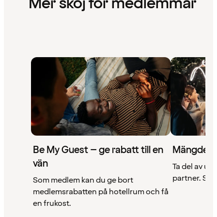
Mer skoj för medlemmar
Be My Guest – ge rabatt till en
Mängder 
vän
Ta del av un
partner. Se a
Som medlem kan du ge bort
medlemsrabatten på hotellrum och få
en frukost.