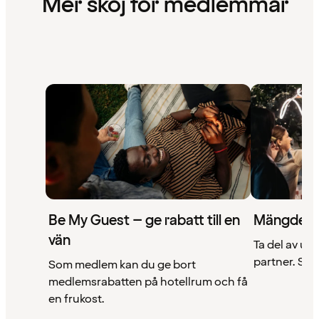
Mer skoj för medlemmar
Be My Guest – ge rabatt till en
Mängder 
vän
Ta del av un
partner. Se a
Som medlem kan du ge bort
medlemsrabatten på hotellrum och få
en frukost.