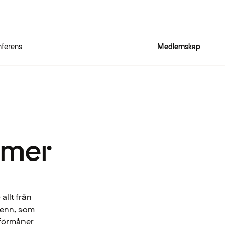
ferens
Medlemskap
 mer
allt från
Spenn, som
 förmåner