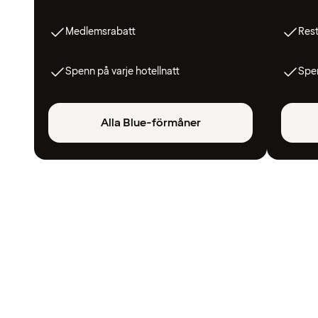
Medlemsrabatt
Res
Spenn på varje hotellnatt
Spen
Alla Blue-förmåner