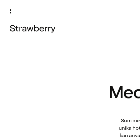
Med
Som medl
unika hot
kan anvä