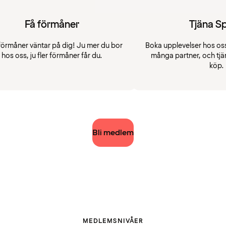
Få förmåner
Tjäna S
förmåner väntar på dig! Ju mer du bor
Boka upplevelser hos oss
hos oss, ju fler förmåner får du.
många partner, och tjä
köp.
Bli medlem
MEDLEMSNIVÅER