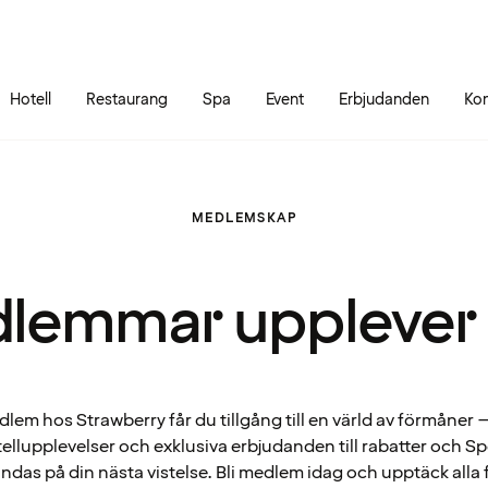
Gå till sidans innehåll
Gå till sidans huvudmeny
Hotell
Restaurang
Spa
Event
Erbjudanden
Kon
MEDLEMSKAP
lemmar upplever
em hos Strawberry får du tillgång till en värld av förmåner – 
ellupplevelser och exklusiva erbjudanden till rabatter och 
ndas på din nästa vistelse. Bli medlem idag och upptäck alla