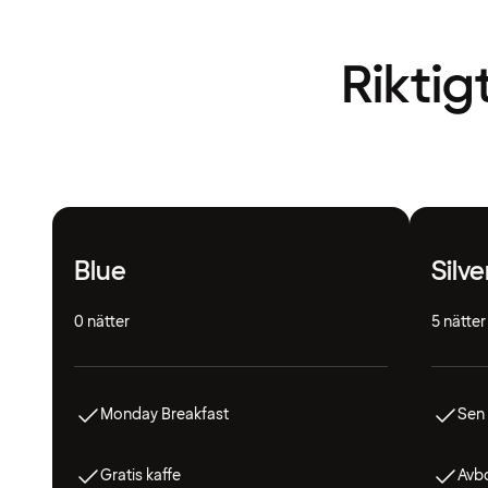
Riktig
Blue
Silve
0 nätter
5 nätter
Monday Breakfast
Sen
Gratis kaffe
Avbo