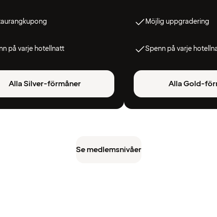
taurangkupong
Möjlig uppgradering
n på varje hotellnatt
Spenn på varje hotelln
Alla Silver-förmåner
Alla Gold-fö
Se medlemsnivåer