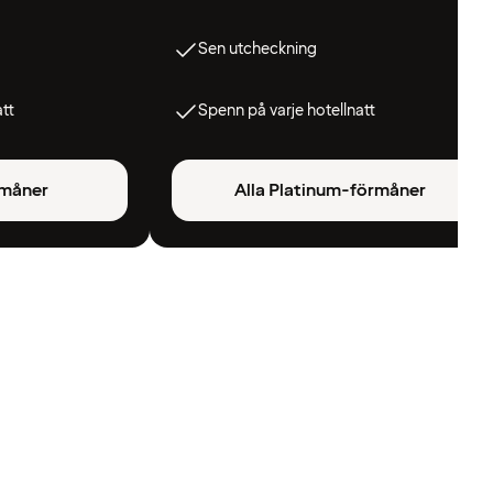
Sen utcheckning
att
Spenn på varje hotellnatt
rmåner
Alla Platinum-förmåner