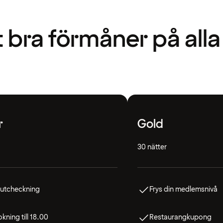
t bra förmåner på alla
r
Gold
30 nätter
 utcheckning
Frys din medlemsnivå
kning till 18.00
Restaurangkupong