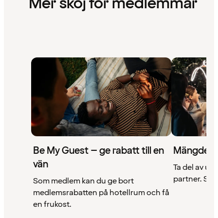
Mer skoj för medlemmar
Be My Guest – ge rabatt till en
Mängder 
vän
Ta del av un
partner. Se a
Som medlem kan du ge bort
medlemsrabatten på hotellrum och få
en frukost.